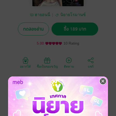
ฮายอนนี่
นิยายโรมานซ์
ทดลองอ่าน
ซื้อ 189 บาท
5.00
10 Rating
อยากได้
ซื้อเป็นของขวัญ
ติดตาม
แชร์
"ฉันเสียสละร่างกายให้เธอศึกษา ไม่คิดเงินนะ ฟรี! แต่ถ้า
เกรงใจเธอจะจ่ายเงินให้ฉันก็ได้นะ"
"นายร้อนเงินเหรอ?"
"ป่าว ร้อนหัวล่าง"
คำปฎิญาณของฉัน! ก็ความรักมันโคตรจะเฮงซวยเลย ฉัน