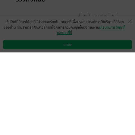
หน้าที่ 1
เว็บไซต์นี้มีการใช้คุกกี้ โปรดยอมรับนโยบายคุกกี้เพื่อประสบการณ์การใช้บริการที่ดีที่สุด
ของท่าน ท่านสามารถศึกษาวิธีการตั้งค่าการควบคุมคุกกี้ของท่านผ่าน
นโยบายการใช้คุกกี้
ของเราที่นี่
ไล่เก็บทุกเรื่องกำลังสนุกเซตนี้
ตกลง
มีแล้ว -
Som Suprawee
ดาวน์โหลดแอป
วิธีการใช้งาน
ติดต่อเรา
1
20 พ.ย. 2568
15:54 น.
ดู 1 ความเห็นย่อย
ในความโชคร้ายของนัตตี้ยังมีความโชคดีคือ
มิตรภาพของแก๊งค์3สาวนี้ เพื่อนที่มากกว่า
เพื่อน เพื่อนที่เป็นเหมือนคนในครอบครัว มี
ความโชคดีอีกอย่างคือได้มา
เจอกับเรนเดลล์ ถึงจะเจอกันด้วยความบังเอิญ
แบบบังเอิญเกิ้นนก็ตาม🤣 อิพี่เราเป็นคนดีจริง
ใจอยู่เด้อว่าไม่ได้ ชอบในความชัดเจนของ
ความสัมพันธ์ อยู่เคียงค้างยัยน้องตลอดรู้ว่าน้อง
ผ่านอะไรมาบ้าง เป็นเซฟโซนของกันและกัน