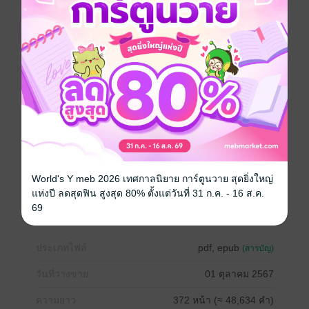
จะไม่เอาหัวใจของฉันไปฝากไว้กับใครเพื่อให้เขาเหยียบย่ำ
อีกต่อไปแล้ว พอกันที
"ฉันไม่เหมือนไอ้เฮงซวยนั่น"
"ผู้ชายมันก็เหมือนๆ กันหมดนั่นแหละ"
"พิสูจน์กับฉันดูก่อนสิ"
"อย่าเสียเวลาอีกเลย ต่อให้นายจะหล่อดูดี สเป็คฉันแค่ไหน
ฉันก็ไม่มีทางชอบนาย"
"หึ ฉันเป็นสเป็คเธองั้นเหรอ"
"อุ๊ปส์!!!"
โรมานซ์
โรแมนติก
18+
แอบรัก
World's Y meb 2026 เทศกาลนิยาย การ์ตูนวาย สุดยิ่งใหญ่
แห่งปี ลดสุดฟิน สูงสุด 80% ตั้งแต่วันที่ 31 ก.ค. - 16 ส.ค.
ครอบครัว
69
ประเภทไฟล์
pdf, epub
(สารบัญ)
วันที่วางขาย
01 ตุลาคม 2567
ความยาว
372 หน้า (≈ 48,634 คำ)