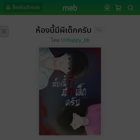
ล็อกอินเข้าระบบ
ห้องนี้มีผีเด็กครับ
โดย
Unhappy_bb