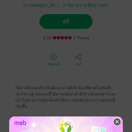
Unhappy_bb
นิยายวาย Boy Love
/ Yaoi
ฟรี
5.00
1 Rating
ติดตาม
แชร์
ไม้สาเด็กหนุ่นปี1เห็นผีและมายผีเด็กน้อยที่ตายในห้องที่
เขาเช่าอยู่ แต่แทนที่ไม้สาจะต้องกลัวผีเข้ากลับสงสารและ
เข้าไปทำความรู้จักนั้นทำให้ความสัมพันธ์ระหว่างคนกับผี
เริ่มขึ้น
Boy love / Yaoi
ดรามา
มหาวิทยาลัย