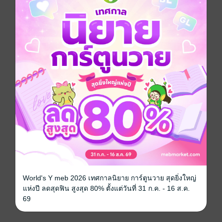
ผี / วิญญาณ
ฆาตกรรม
ประเภทไฟล์
pdf, epub
(สารบัญ)
วันที่วางขาย
02 ตุลาคม 2567
ความยาว
137 หน้า (≈ 15,277 คำ)
ราคาปก
ฟรี
เรื่องที่คุณน่าจะสนใจ
World's Y meb 2026 เทศกาลนิยาย การ์ตูนวาย สุดยิ่งใหญ่
แห่งปี ลดสุดฟิน สูงสุด 80% ตั้งแต่วันที่ 31 ก.ค. - 16 ส.ค.
69