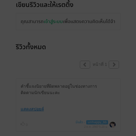
เขียนรีวิวและให้เรตติ้ง
คุณสามารถ
เข้าสู่ระบบ
เพื่อแสดงความคิดเห็นได้จ้า
รีวิวทั้งหมด
หน้าที่ 1
คำชี้แจงนิยายที่ผิดพลาดอยู่ในช่องทางการ
ติดตามนักเขียนนะคะ
แสดงสปอยล์
มีแล้ว -
unhappy_bb
0
2 ต.ค. 2567
5:23 น.