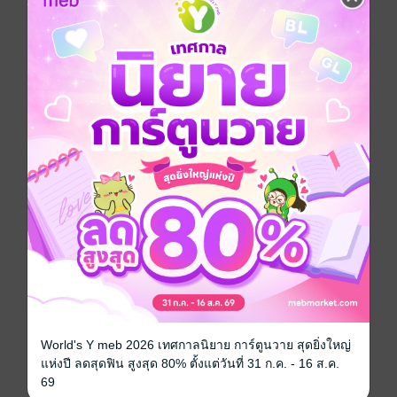
โจคุงซึ่งเป็นเพื่อนร่วมชั้น มิโดริอยากจะพูดขอบคุณ ทว่า
เขากับเพื่อนรวม 3 คนกลับขาดเรียนตลอด และมีข่าวลือ
ว่าเพราะพวกเขาก่อปัญหาขึ้นเลยถูกสั่งพักการเรียน....
ระหว่างนั้นเอง มิโดริถูกผู้อำนวยการจับได้ว่าเธอทำงา
นพาร์ตไทม์ซึ่งเป็นข้อห้ามของโรงเรียน! และเพื่อเป็นการ
แลกเปลี่ยนให้ผู้อำนวยการมองข้ามการฝ่าฝืนกฎโรงเรียน
ของเธอ มิโดริจึงถูกผู้อำนวยการขอร้องว่า “อยากให้พาทั้ง
สามคนกลับมาที่โรงเรียน”....!?
ใจเต้นตึกตักไปกับกลุ่มสามหนุ่มหล่อที่เป็นเด็กมีปัญหา
เรื่องราวชีวิตในโรงเรียนได้เปิดฉากขึ้นแล้ว!
หนังสือแปล
โรแมนติก
รักวัยรุ่น
การ์ตูนผู้หญิง
ซีรีส์
แต่ละวันกับพวกนายช่างไม่หวานเอาซะเลย (รายตอน)
World's Y meb 2026 เทศกาลนิยาย การ์ตูนวาย สุดยิ่งใหญ่
ประเภทไฟล์
pdf
แห่งปี ลดสุดฟิน สูงสุด 80% ตั้งแต่วันที่ 31 ก.ค. - 16 ส.ค.
69
วันที่วางขาย
10 ธันวาคม 2567