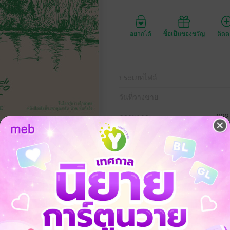
อยากได้
ซื้อเป็นของขวัญ
ติด
ประเภทไฟล์
วันที่วางขาย
ความยาว
322
ราคาปก
375 
นเพื่อน ชวนคุณใคร่ครวญคำถามสำคัญ "บ้านของเราอยู่ที่ไหน" ในนิยามที่พักพิง
น์ตัวเองและเป็นสุข มันอยู่ในโลกภายนอกหรือโลกภายใน ใครบ้างที่จะสร้างบ้า
ในดินแดนที่ขึ้นชื่อว่าสวยที่สุดแห่งหนึ่งของโลก 'นิวซีแลนด์' พร้อมประสบการ
ษาที่เป็นกันเอง สนุกสนาน และลึกซึ้ง ใครเคยติดใจบันทึกการเดินทางอย่าง
่คือหนังสือของคุณ