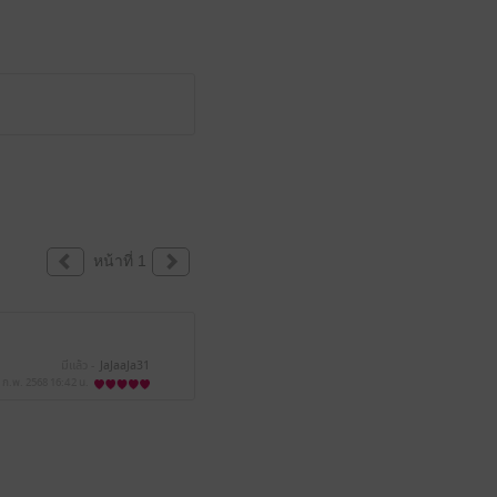
หน้าที่ 1
มีแล้ว -
JaJaaJa31
 ก.พ. 2568
16:42 น.