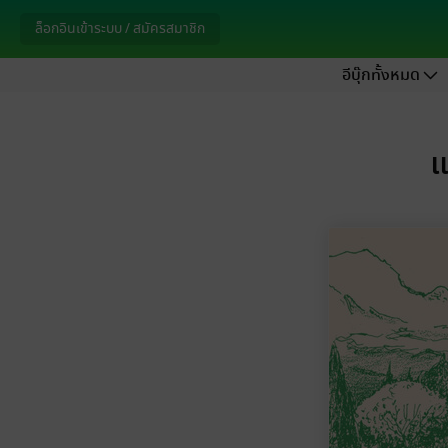
ล็อกอินเข้าระบบ / สมัครสมาชิก
อีบุ๊กทั้งหมด
แ