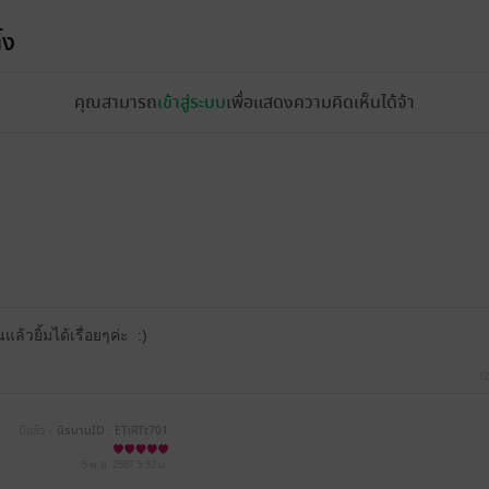
้ง
คุณสามารถ
เข้าสู่ระบบ
เพื่อแสดงความคิดเห็นได้จ้า
แล้วยิ้มได้เรื่อยๆค่ะ :)
12
มีแล้ว -
นิรนามID : ETiRTt701
8
5 พ.ย. 2567
5:52 น.