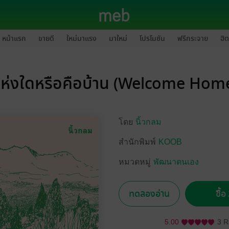
หน้าแรก
ขายดี
ใหม่มาแรง
มาใหม่
โปรโมชัน
ฟรีกระจาย
ฮิต
ห่งใดหรือคือบ้าน (Welcome Hom
โดย
นิ้วกลม
สำนักพิมพ์
KOOB
หมวดหมู่
พัฒนาตนเอง
ทดลองอ่าน
ซื้
5.00
3 R