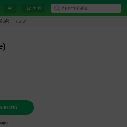
ตะกร้า
ขึ้นหิ้ง
แนะนำ
e)
อ 300 บาท
ating