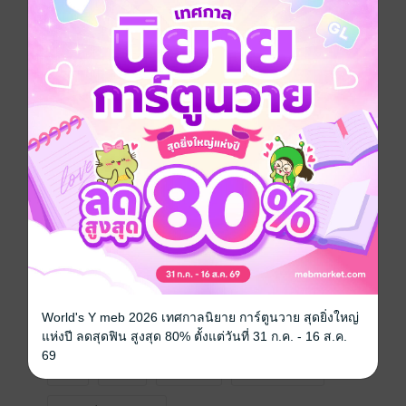
ท่ามกลางการแย่งชิงอำนาจในศตวรรษที่ 23 และ 'มือที่
มองไม่เห็น' ก่อความขัดแย้งคั่นกลาง ประกายแห่งรักจะ
มอดดับ หรือจะลุกโชนกันแน่?
___________________________________________
_________________________________
หน้าปกโดย Bambibbidiboo
___________________________________________
_________________________________
ขอยืนยันว่า 'Romance of Star Butterflies' ไม่ได้ใช้ AI ใน
ขั้นตอนการเขียนแม้แต่ขั้นตอนเดียว
___________________________________________
_________________________________
คำชี้แจง: รีไรต์ครั้งที่ 1 เพิ่มเนื้อหา แก้ไขคำผิด และเสริม
World's Y meb 2026 เทศกาลนิยาย การ์ตูนวาย สุดยิ่งใหญ่
เนื้อหาให้สมบูรณ์
แห่งปี ลดสุดฟิน สูงสุด 80% ตั้งแต่วันที่ 31 ก.ค. - 16 ส.ค.
69
ไซไฟ
ดรามา
โรแมนติก
สงครามอวกาศ