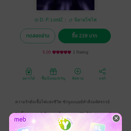
D. P. LordZ
นิยายไซไฟ
ทดลองอ่าน
ซื้อ 239 บาท
5.00
1 Rating
อยากได้
ซื้อเป็นของขวัญ
ติดตาม
แชร์
ความรักดั่งเชื้อไฟแห่งชีวิต ชักจูงมนุษย์ทำสิ่งมหัศจรรย์
วินดี้ ชายหนุ่มผู้เลื่อนลอยไปวัน ๆ แต่ชีวิตไร้แก่นสารพลิก
ผันเมื่อเขาพบกับ ลิเลีย ทายาทตระกูลสูงศักดิ์ดุจดวงใจแห่ง
ระบบสุริยะ