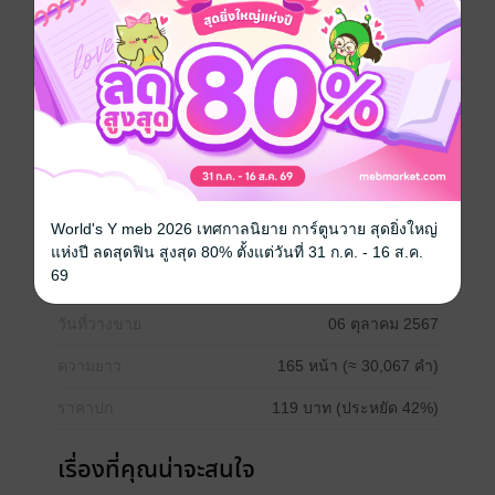
อยากได้
ซื้อเป็นของขวัญ
ติดตาม
แชร์
ใครจะคิดว่าคนที่วันไนท์ด้วย ตอนนี้กำลังให้ผู้เป็นแม่ของ
ตนเองมาสู่ขอเขา และยังยืนยันว่าจะต้องได้เขาเป็น
ภรรยาให้ได้ มันเรื่องบ้าอะไรกันแน่ เขายังไม่พร้อมมีสามี
นะ ให้ตายเถอะ
Boy love / Yaoi
World's Y meb 2026 เทศกาลนิยาย การ์ตูนวาย สุดยิ่งใหญ่
แห่งปี ลดสุดฟิน สูงสุด 80% ตั้งแต่วันที่ 31 ก.ค. - 16 ส.ค.
69
ประเภทไฟล์
pdf, epub
(สารบัญ)
วันที่วางขาย
06 ตุลาคม 2567
ความยาว
165 หน้า (≈ 30,067 คำ)
ราคาปก
119 บาท (ประหยัด 42%)
เรื่องที่คุณน่าจะสนใจ