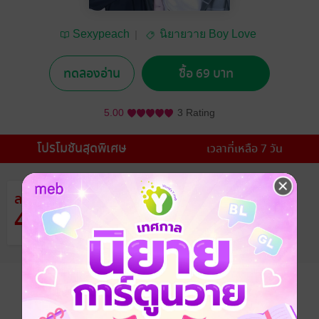
Sexypeach
นิยายวาย Boy Love
/ Yaoi
ทดลองอ่าน
ซื้อ 69 บาท
5.00
3 Rating
โปรโมชันสุดพิเศษ
เวลาที่เหลือ 7 วัน
ลด
จากราคาปก 119 บาท
42
%
เหลือเพียง 69 บาท