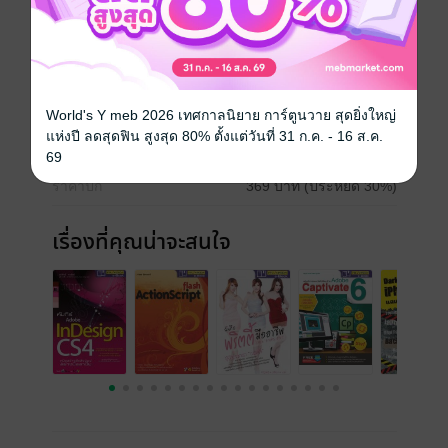
ไฟล์มูฟวี่ เนื้อหาเข้าใจง่ายพร้อมแสดงภาพประกอบทุกขั้น
ตอน
ประเภทไฟล์
pdf
วันที่วางขาย
07 กุมภาพันธ์ 2556
World's Y meb 2026 เทศกาลนิยาย การ์ตูนวาย สุดยิ่งใหญ่
แห่งปี ลดสุดฟิน สูงสุด 80% ตั้งแต่วันที่ 31 ก.ค. - 16 ส.ค.
ความยาว
412 หน้า
69
ราคาปก
369 บาท (ประหยัด 30%)
เรื่องที่คุณน่าจะสนใจ