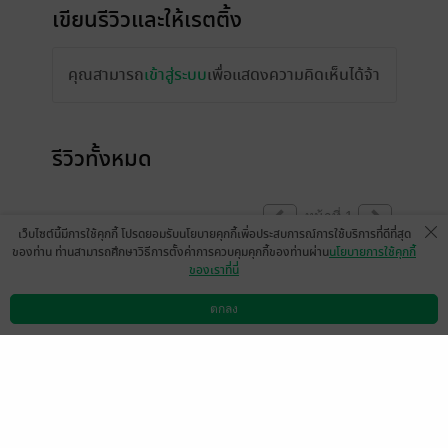
เขียนรีวิวและให้เรตติ้ง
คุณสามารถ
เข้าสู่ระบบ
เพื่อแสดงความคิดเห็นได้จ้า
รีวิวทั้งหมด
หน้าที่ 1
เว็บไซต์นี้มีการใช้คุกกี้ โปรดยอมรับนโยบายคุกกี้เพื่อประสบการณ์การใช้บริการที่ดีที่สุด
ของท่าน ท่านสามารถศึกษาวิธีการตั้งค่าการควบคุมคุกกี้ของท่านผ่าน
นโยบายการใช้คุกกี้
ของเราที่นี่
gj
Anonymous
ตกลง
ดาวน์โหลดแอป
วิธีการใช้งาน
ติดต่อเรา
0
4 ก.ย. 2556
10:53 น.
หน้าที่ 1