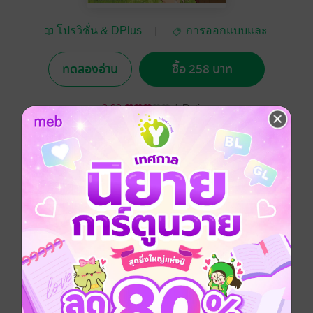
โปรวิชั่น & DPlus
การออกแบบและ
Guide
สร้างสรรค์
ทดลองอ่าน
ซื้อ 258 บาท
3.00
1 Rating
อยากได้
ซื้อเป็นของขวัญ
ติดตาม
แชร์
นำเสนอจากประสบการณ์จริงของผู้เขียนในการ
สร้างสรรค์งานการ์ตูนแอนิเมชั่นมากกว่า 5 ปี ครอบคลุม
ทุกเรื่องตั้งแต่การเขียนบท-สตอรี่บอร์ด ออกแบบตัวละคร
วาด-ลงสี-แยกชิ้นส่วนตัวละคร วาดฉาก สร้างภาพ
เคลื่อนไหวทั้งเดิน-วิ่ง-จับสิ่งของ-พูด-แสดงอารมณ์ การ
พากย์เสียงและใส่เสียงเอฟเฟ็คต์ ตลอดจนเอ็กซ์พอร์ตเป็น