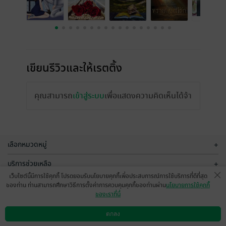
เขียนรีวิวและให้เรตติ้ง
คุณสามารถ
เข้าสู่ระบบ
เพื่อแสดงความคิดเห็นได้จ้า
เลือกหมวดหมู่
+
บริการช่วยเหลือ
+
เว็บไซต์นี้มีการใช้คุกกี้ โปรดยอมรับนโยบายคุกกี้เพื่อประสบการณ์การใช้บริการที่ดีที่สุด
เกี่ยวกับเรา
+
ของท่าน ท่านสามารถศึกษาวิธีการตั้งค่าการควบคุมคุกกี้ของท่านผ่าน
นโยบายการใช้คุกกี้
ของเราที่นี่
กลุ่มธุรกิจในเครือ
+
ตกลง
ดาวน์โหลดแอป
วิธีการใช้งาน
ติดต่อเรา