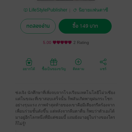
LifeStylePublisher
นิยายแฟนตาซี
ทดลองอ่าน
ซื้อ 149 บาท
5.00
2 Rating
อยากได้
ซื้อเป็นของขวัญ
ติดตาม
แชร์
ซ่งเจิง นักศึกษาที่เพิ่งจบจากโรงเรียนเทคโนโลยีโม่วเซียง
แต่ในขณะที่เขาสอบเสร็จนั้น ก็พลันเกิดพายุฝนกระโชก
อย่างรุนแรง ภาพจำสุดท้ายของเขาคือมีเสียงกรีดร้องจาก
เพื่อนร่วมชั้นดังขึ้น แต่หลังจากลืมตาตื่น ก็พบว่าตัวเองได้
มาอยู่อีกโลกหนึ่งที่มีแต่ซอมบี้ แถมยังมาอยู่ในร่างของใคร
ก็ไม่รู้!
.