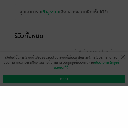
คุณสามารถ
เข้าสู่ระบบ
เพื่อแสดงความคิดเห็นได้จ้า
รีวิวทั้งหมด
หน้าที่ 1
เว็บไซต์นี้มีการใช้คุกกี้ โปรดยอมรับนโยบายคุกกี้เพื่อประสบการณ์การใช้บริการที่ดีที่สุด
ของท่าน ท่านสามารถศึกษาวิธีการตั้งค่าการควบคุมคุกกี้ของท่านผ่าน
นโยบายการใช้คุกกี้
ของเราที่นี่
เล่มสองมาเลยจ้าาาาาาา
ตกลง
มีแล้ว -
applemay
ดาวน์โหลดแอป
วิธีการใช้งาน
ติดต่อเรา
0
21 ธ.ค. 2567
5:42 น.
มีกี่เล่มคะ
Khrueakaeo Munchomphu
0
26 ต.ค. 2567
16:7 น.