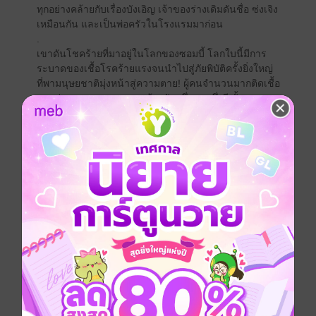
ทุกอย่างคล้ายกับเรื่องบังเอิญ เจ้าของร่างเดิมดันชื่อ ซ่งเจิง
เหมือนกัน และเป็นพ่อครัวในโรงแรมมาก่อน
.
เขาดันโชคร้ายที่มาอยู่ในโลกของซอมบี้ โลกใบนี้มีการ
ระบาดของเชื้อโรคร้ายแรงจนนำไปสู่ภัยพิบัติครั้งยิ่งใหญ่
ที่พามนุษยชาติมุ่งหน้าสู่ความตาย! ผู้คนจำนวนมากติดเชื้อ
และร่างกายของพวกเขาคล้ายกับครึ่งคนครึ่งผี ทั้งหมดถูก
เรียกว่าซอมบี้ มันกินเลือดและเนื้อของมนุษย์เป็นอาหาร!
ผู้คนที่ยังเหลือรอดอยู่ประทังชีวิตด้วยอาหารแห้ง ปลากระ
ป๋อง น้อยมากที่จะมีผักหรือเนื้อโผล่มาให้เห็น ต้องกินแบ
บอดๆ อยากๆ เพื่อให้รอดชีวิตในแต่ละวัน
.
แต่ตอนที่ซ่งเจิงข้ามมิติมา เขาดันมีกระทะคู่ใจติดมาด้วย
จู่ๆ วันหนึ่งในขณะที่เขากำลังเอื้อมมือไปหยิบกระทะเหล็ก
ก็มีเรื่องทำให้ตกใจถึงกับต้องขยี้ตา ระบบได้ถูกเปิดขึ้นมา
และกระทะเหล็กที่ว่างเปล่ากลับมีอาหารวางอยู่! ซึ่งมัน
เหมือนกับสิ่งที่เขาคิดก่อนหน้านี้ทุกอย่าง ดูเหมือนว่าเขาจะ
สามารถผลิตอาหารจากกระทะเหล็กใบนี้ได้โดยแค่คิด!
.
ถึงอย่างนั้น การจะให้กระทะเหล็กผลิตอาหารออกมาก็ต้อง
ใช้น้ำยาวิวัฒนาการจากสมองซอมบี้ด้วย แปลว่าเขาต้อง