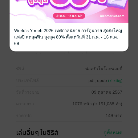
เริ่มหาน้ำยาวิวัฒนาการ แต่ใกล้ๆ กับโรงแรมก็ไม่มีซอมบี้
เลยเนี่ยสิ ถ้าเป็นแบบนี้อีกไม่นานเขาคงอดตายเพราะไม่มี
อาหารกินแน่ๆ ยิ่งคิดก็ยิ่งปวดหัว หรือว่าเขาต้องเข้าร่วม
กับทีมสำรวจเพื่อออกไปฆ่าซอมบี้ดี? แน่นอนว่าการทำ
อย่างนั้นมันเสี่ยงมาก แต่การจะมีชีวิตอยู่ต่อไปอย่างอิ่มท้อง
World's Y meb 2026 เทศกาลนิยาย การ์ตูนวาย สุดยิ่งใหญ่
ก็มีแต่ต้องเลือกทางนี้เท่านั้น!
แห่งปี ลดสุดฟิน สูงสุด 80% ตั้งแต่วันที่ 31 ก.ค. - 16 ส.ค.
69
แฟนตาซี
หนังสือแปล
ซอมบี้
นิยายจีนแปล
ซีรีส์
พ่อครัวในโลกซอมบี้
ประเภทไฟล์
pdf, epub
(สารบัญ)
วันที่วางขาย
09 ตุลาคม 2567
ความยาว
1076 หน้า (≈ 151,088 คำ)
ราคาปก
149 บาท
เล่มอื่นๆ ในซีรีส์
ดูทั้งหมด