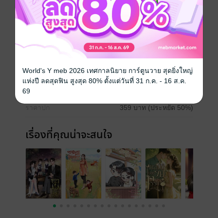
ครอบครัว
ประเภทไฟล์
pdf, epub
(สารบัญ)
World's Y meb 2026 เทศกาลนิยาย การ์ตูนวาย สุดยิ่งใหญ่
วันที่วางขาย
10 ตุลาคม 2567
แห่งปี ลดสุดฟิน สูงสุด 80% ตั้งแต่วันที่ 31 ก.ค. - 16 ส.ค.
ความยาว
284 หน้า (≈ 51,812 คำ)
69
ราคาปก
359 บาท (ประหยัด 50%)
เรื่องที่คุณน่าจะสนใจ