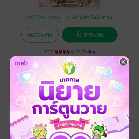
7 Zen Books
นิยายรักจีนโบราณ
ทดลองอ่าน
ซื้อ 179 บาท
3.27
11 Rating
อยากได้
ซื้อเป็นของขวัญ
ติดตาม
แชร์
ชาติก่อนเพราะความใจอ่อนจึงยอมแต่งงานตามคำสั่งของ
บิดามารดา แม้ไม่ได้รักแต่ก็ยังดูแลสามีและลูกติดของเขา
มาเป็นอย่างดี วันหนึ่งเมื่อเขาร่ำรวย สามีกลับพาหญิงใหม่
มาประกาศต่อหน้าว่าพวกเขากำลังจะมีลูกด้วยกัน
จีนโบราณ
โรแมนติก
ย้อนยุค/พีเรียด