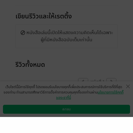
เขียนรีวิวและให้เรตติ้ง
หนังสือเล่มนี้เปิดให้แสดงความคิดเห็นได้เฉพาะ
ผู้ที่มีหนังสือฉบับเต็มเท่านั้น
รีวิวทั้งหมด
หน้าที่ 1
เว็บไซต์นี้มีการใช้คุกกี้ โปรดยอมรับนโยบายคุกกี้เพื่อประสบการณ์การใช้บริการที่ดีที่สุด
ของท่าน ท่านสามารถศึกษาวิธีการตั้งค่าการควบคุมคุกกี้ของท่านผ่าน
นโยบายการใช้คุกกี้
ของเราที่นี่
บทที่ ทะเลาะกันจนบานปลาย ยังมีคำผิดเยอะ
ชื่อตัวละคร จางฟง หรือหวังฟง ว่างๆ ตรวจ
ตกลง
ดาวน์โหลดแอป
วิธีการใช้งาน
ติดต่อเรา
สอบหน่อยนะคะ เพราะอ่านไปเจอคำผิดบ่อย ก็
เริ่มเสียดายค่ะ เขียนเรื่องตัดจบแบบอ่านแล้ว
สับสนงงงวยไป เช่น ฉากปฏิเสธการหมั้น