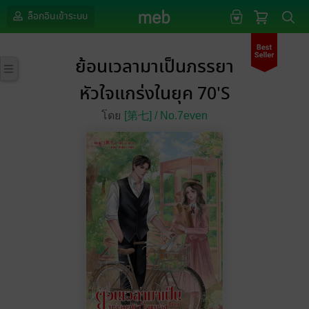
ล็อกอินเข้าระบบ
ย้อนเวลามาเป็นภรรยา
หัวใจแกร่งในยุค 70'S
โดย
[第七] /
No.7even