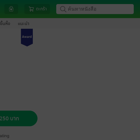
ตะกร้า
ขึ้นหิ้ง
แนะนำ
อ 250 บาท
ating