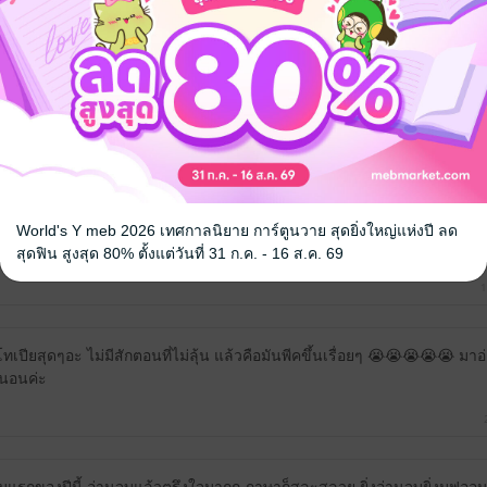
ๆ รู้สึกอ่านสนุกช่วงบทท้ายๆ ที่จะคลี่คลายปมต่างๆ มีความผสมผสานกันกับศัพท
์ ศาสนาและวัฒนธรรมฮินดู บางช่วงอ่านแล้วนึกถึงบทสวดมนต์ที่มีชื่อสวรรค์
ม่ล้ำสมัยดี ต้องลองไปอ่านดูชอบเขาชอบเราไม่เหมือนกัน เราชอบอ่านแนวเสียด
World's Y meb 2026 เทศกาลนิยาย การ์ตูนวาย สุดยิ่งใหญ่แห่งปี ลด
้ำตาไปกับตัวละครมากกว่านี้ สำหรับเรากลางๆสนุกท้ายๆ ลองดูเผื่อจะชอบ
สุดฟิน สูงสุด 80% ตั้งแต่วันที่ 31 ก.ค. - 16 ส.ค. 69
1
เปียสุดๆอะ ไม่มีสักตอนที่ไม่ลุ้น แล้วคือมันพีคขึ้นเรื่อยๆ 😭😭😭😭😭 ม
่นอนค่ะ