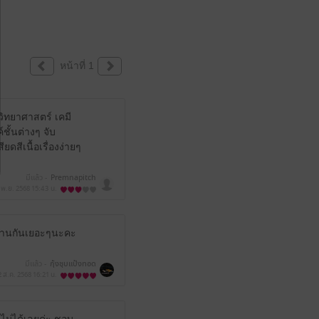
หน้าที่ 1
์วิทยาศาสตร์ เคมี
ชั้นต่างๆ จับ
สีเนื้อเรื่องง่ายๆ
มีแล้ว -
Premnapitch
 พ.ย. 2568
15:43 น.
าอ่านกันเยอะๆนะคะ
มีแล้ว -
กุ้งชุบแป้งทอด
2 ส.ค. 2568
16:21 น.