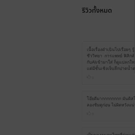
รีวิวทั้งหมด
เนื้อเรื่องดำเนินไปเรื่อย
ชีววิทยา การแพทย์ ฟิสิกส
กับAIเข้ามาใส่ ก็ดูแปลกให
แต่มีชั้นเชิงเจ็บลึกปาดน
0
โอ๊ยดีมากกกกกกกก มันดิสโท
ลองชิมดูก่อน ไม่ผิดหวังแน
0