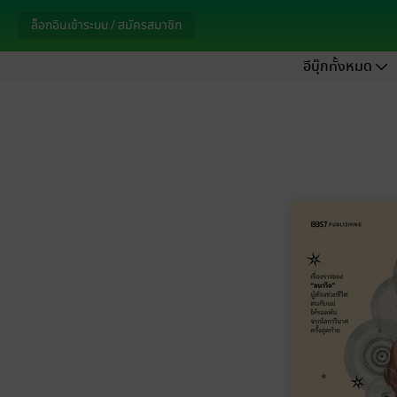
ล็อกอินเข้าระบบ / สมัครสมาชิก
อีบุ๊กทั้งหมด