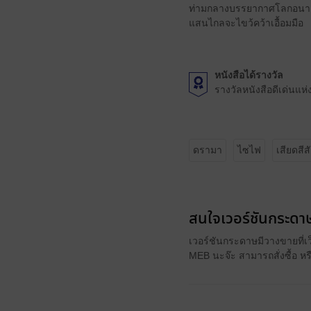
ท่ามกลางบรรยากาศโลกอนาคต เม
แสนไกลจะไขว้คว้าเอื้อมมือ
หนังสือได้รางวัล
รางวัลหนังสือดีเด่นแ
ดรามา
ไซไฟ
เสียดสีส
สนใจเวอร์ชันกระดาษ
เวอร์ชันกระดาษมีวางขายที่เ
MEB นะจ๊ะ สามารถสั่งซื้อ ห