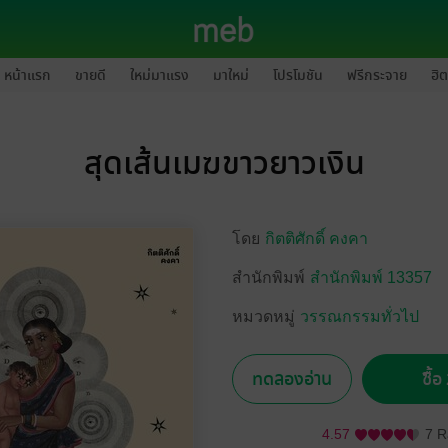
หน้าแรก
ขายดี
ใหม่มาแรง
มาใหม่
โปรโมชัน
ฟรีกระจาย
ฮิต
สุดเส้นเมฆขาวยาวเงิน
โดย
กิตติศักดิ์ คงคา
สำนักพิมพ์
สำนักพิมพ์ 13357
หมวดหมู่
วรรณกรรมทั่วไป
ทดลองอ่าน
ซื้
4.57
7 R