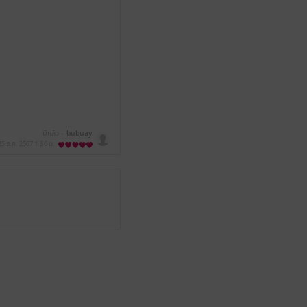
มีแล้ว -
bubuay
25 ธ.ค. 2567
1:36 น.