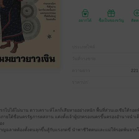
อยากได้
ซื้อเป็นของขวัญ
ติด
ประเภทไฟล์
วันที่วางขาย
ความยาว
221
ราคาปก
กไปได้ไม่นาน ดาวเคราะห์โลกก็เสียหายอย่างหนัก พื้นที่ส่วนเอเชียใต้รอดพ
หนึ่งภายใต้ชื่อนครรัฐภารตสถาน แต่งตั้งเจ้าผู้ปกครองนครขึ้นครองอำนา
อง
ชาญฉลาดต้องตั้งตนลุกขึ้นสู้กับแรงกดขี่ นำพาชีวิตตนและแม่ให้รอดพ้นจากโล