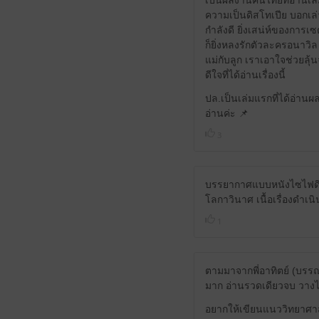
เป็นผลงานคนไทยที่อ่านเล่
ความเป็นดิสโทเปีย บอกเล่
กำลังดี ยิ่งเสน่ห์ของการ
ก็ยิ่งหลงรักตัวละครอนาว
แม่กับลูก เราเอาใจช่วยลุ
ดีใจที่ได้อ่านเรื่องนี้
ปล.เป็นเล่มแรกที่ได้อ่าน
อ่านค่ะ 📌
3
บรรยากาศแบบหนังไซไฟดิ
โลกาวินาศ เนื้อเรื่องดำเน
1
ตามมาจากพี่อาทิตย์ (บรรณาธ
มาก อ่านรวดเดียวจบ วางไม
อยากให้เขียนแนววิทยาศาส