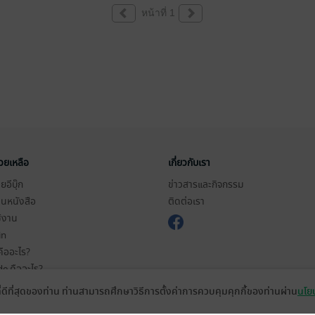
หน้าที่ 1
่วยเหลือ
เกี่ยวกับเรา
อีบุ๊ก
ข่าวสารและกิจกรรม
านหนังสือ
ติดต่อเรา
ช้งาน
in
ืออะไร?
de คืออะไร?
ในการใช้บริการ
ที่ดีที่สุดของท่าน ท่านสามารถศึกษาวิธีการตั้งค่าการควบคุมคุกกี้ของท่านผ่าน
นโยบ
วามเป็นส่วนตัว