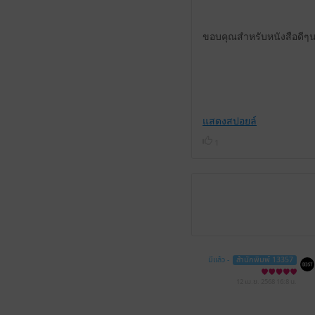
ขอบคุณสำหรับหนังสือดีๆ
แสดงสปอยล์
1
มีแล้ว -
สำนักพิมพ์ 13357
12 เม.ย. 2568
16:8 น.