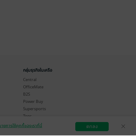
กลุ่มธุรกิจในเครือ
Central
OfficeMate
B2S
Power Buy
Supersports
Tops
Hytexts
ายการใช้คุกกี้ของเราที่นี่
ตกลง
สมัครขายอีบุ๊ก
วิธีการใช้งาน
ติดต่อเรา