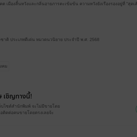
ืองสิ้นหวังและกลิ่นอายภารตะเข้มข้น ความหวังยังเรืองรองอยู่ที่ "สุดเส้
ห่งชาติ ประเภทดีเด่น หมวดนวนิยาย ประจำปี พ.ศ. 2568
ังคม
 เชิญทางนี้!
ว็บไซต์สำนักพิมพ์ จะไม่มีขายโดย
รือติดต่อคนขายโดยตรงเลยจ้ะ