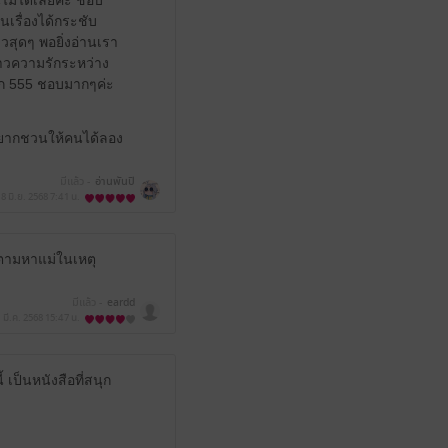
ไม่ได้เลยค่ะ ชอบ
เรื่องได้กระชับ
วสุดๆ พอยิ่งอ่านเรา
ราวความรักระหว่าง
มาก 555 ชอบมากๆค่ะ
นอยากชวนให้คนได้ลอง
มีแล้ว -
อ่านพันปี
8 มิ.ย. 2568
7:41 น.
ตามหาแม่ในเหตุ
มีแล้ว -
eardd
 มี.ค. 2568
15:47 น.
 เป็นหนังสือที่สนุก