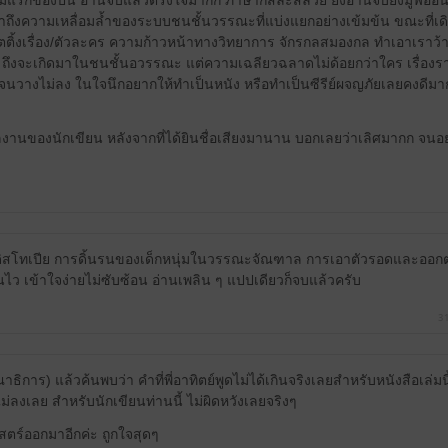
มแรกของปีนี้ อ่านจบแล้วตรึงใจมากก ภาษาก็สละสลวย ยิ่งอ่านจบยิ่งมูฟออน
าถึงความเหลื่อมล้ำของระบบชนชั้นวรรณะที่แบ่งแยกอย่างเข้มข้น ขณะที่เดิน
เซตติ้งเรื่อง/ตัวละคร ความก้าวหน้าทางวิทยาการ จักรกลสมองกล ทำเอาเราว้า
ิล ถึงจะเกิดมาในชนชั้นอวรรณะ แต่ความเฉลียวฉลาดไม่ด้อยกว่าใคร เรื่อง
้นจนวางไม่ลง ในใจนึกอยากให้ทำเป็นหนัง หรือทำเป็นซีรีย์ผจญภัยเลยคงดี
ผลงานของนักเขียน หลังจากที่ได้ยินชื่อเสียงมานาน บอกเลยว่าเลิศมากก จ
สโทเปีย การดิ้นรนของเด็กหนุ่มในวรรณะจัณฑาล การเอาตัวรอดและออก
ินไว เข้าใจง่ายไม่ซับซ้อน อ่านเพลิน ๆ แปปเดียวก็จบแล้วครับ
31
ิการ) แล้วค้นพบว่า คำที่พี่อาทิตย์พูดไม่ได้เกินจริงเลยสำหรับหนังสือเล่มนี้
่ลงเลย สำหรับนักเขียนท่านนี้ ไม่ผิดหวังเลยจริงๆ
ตร์ออกมาอีกค่ะ ถูกใจสุดๆ