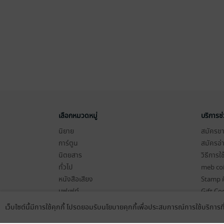
เลือกหมวดหมู่
บริการช
นิยาย
สมัครขาย
การ์ตูน
สมัครอ่
นิตยสาร
วิธีการใ
ทั่วไป
meb co
หนังสือเสียง
Stamp ค
บุฟเฟต์
Gift Co
เงื่อนไข
เว็บไซต์นี้มีการใช้คุกกี้ โปรดยอมรับนโยบายคุกกี้เพื่อประสบการณ์การใช้บริการ
Language
ดาวน์โหลดแอป
นโยบายค