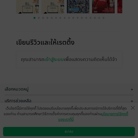
เขียนรีวิวและให้เรตติ้ง
คุณสามารถ
เข้าสู่ระบบ
เพื่อแสดงความคิดเห็นได้จ้า
เลือกหมวดหมู่
+
บริการช่วยเหลือ
+
เว็บไซต์นี้มีการใช้คุกกี้ โปรดยอมรับนโยบายคุกกี้เพื่อประสบการณ์การใช้บริการที่ดีที่สุด
เกี่ยวกับเรา
+
ของท่าน ท่านสามารถศึกษาวิธีการตั้งค่าการควบคุมคุกกี้ของท่านผ่าน
นโยบายการใช้คุกกี้
ของเราที่นี่
กลุ่มธุรกิจในเครือ
+
ตกลง
ดาวน์โหลดแอป
วิธีการใช้งาน
ติดต่อเรา