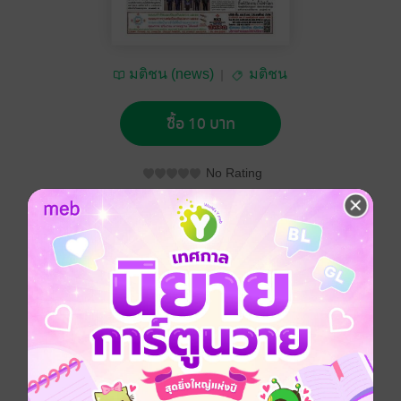
มติชน (news)
มติชน
ซื้อ 10 บาท
No Rating
อยากได้
ซื้อเป็นของขวัญ
ติดตาม
แชร์
หนังสือพิมพ์มติชน วันศุกร์ที่ 18 ตุลาคม พ.ศ.2567
ประเภทไฟล์
pdf