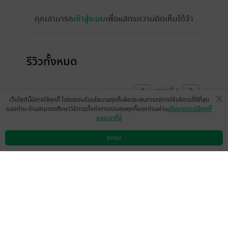
คุณสามารถ
เข้าสู่ระบบ
เพื่อแสดงความคิดเห็นได้จ้า
รีวิวทั้งหมด
หน้าที่ 1
เว็บไซต์นี้มีการใช้คุกกี้ โปรดยอมรับนโยบายคุกกี้เพื่อประสบการณ์การใช้บริการที่ดีที่สุด
ของท่าน ท่านสามารถศึกษาวิธีการตั้งค่าการควบคุมคุกกี้ของท่านผ่าน
นโยบายการใช้คุกกี้
ของเราที่นี่
มีแล้ว -
นิรนามID : RdID
a17025
26 ต.ค. 2567
6:15 น.
ตกลง
ดาวน์โหลดแอป
วิธีการใช้งาน
ติดต่อเรา
หน้าที่ 1
เลือกหมวดหมู่
+