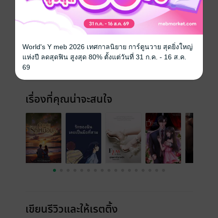
ประเภทไฟล์
pdf, epub
(สารบัญ)
วันที่วางขาย
19 ตุลาคม 2567
World's Y meb 2026 เทศกาลนิยาย การ์ตูนวาย สุดยิ่งใหญ่
ความยาว
327 หน้า (≈ 63,561 คำ)
แห่งปี ลดสุดฟิน สูงสุด 80% ตั้งแต่วันที่ 31 ก.ค. - 16 ส.ค.
69
ราคาปก
250 บาท (ประหยัด 24%)
เรื่องที่คุณน่าจะสนใจ
เขียนรีวิวและให้เรตติ้ง