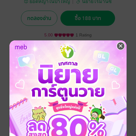
ยอดหญ้าในป่าใหญ่
นิยายโรมานซ์
ทดลองอ่าน
ซื้อ 188 บาท
5.00
1 Rating
อยากได้
ซื้อเป็นของขวัญ
ติดตาม
แชร์
เธอหนีออกจากบ้านเข้ามาอยู่ในเมืองและได้เจอกับเขา
เขาช่วยเหลือเธอมาตลอดแต่สุดท้ายเธอเลือกที่จะทิ้งเขา
ไปอยู่กับคนอื่น แต่เขาก็ยังห่วยใยและช่วยเธออยู่ห่างๆ
โรมานซ์
ดรามา
โรแมนติก
18+
ครอบครัว