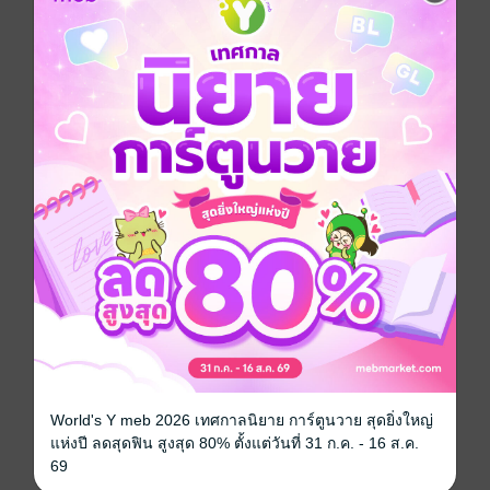
"หนังสือเล่มนี้จะทำให้คุณเข้าใจและชงกาแฟอร่อยได้ง่าย
ๆ ทุกวัน ด้วยเคล็ดลับและวิธีที่ไม่ซับซ้อน แต่ใช้ได้จริง
เปลี่ยนกาแฟธรรมดาของคุณให้เป็นเครื่องดื่มสุดพิเศษใน
พริบตา หากคุณรักกาแฟและอยากทำให้ดียิ่งขึ้นในทุกวัน
นี่คือหนังสือที่คุณต้องมี!"
ประเภทไฟล์
pdf
วันที่วางขาย
22 ตุลาคม 2567
ความยาว
25 หน้า
ราคาปก
165 บาท
เรื่องที่คุณน่าจะสนใจ
World's Y meb 2026 เทศกาลนิยาย การ์ตูนวาย สุดยิ่งใหญ่
แห่งปี ลดสุดฟิน สูงสุด 80% ตั้งแต่วันที่ 31 ก.ค. - 16 ส.ค.
69