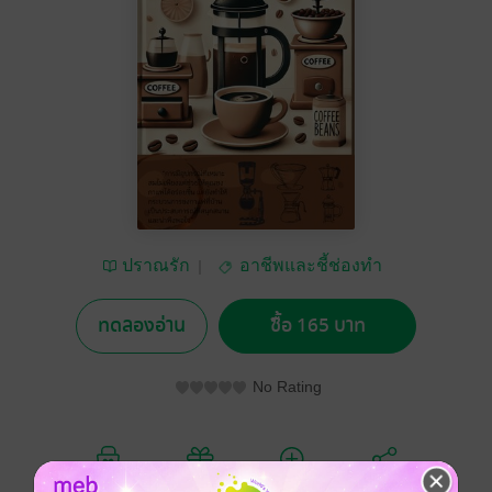
ปราณรัก
อาชีพและชี้ช่องทำ
กิน
ทดลองอ่าน
ซื้อ 165 บาท
No Rating
อยากได้
ซื้อเป็นของขวัญ
ติดตาม
แชร์