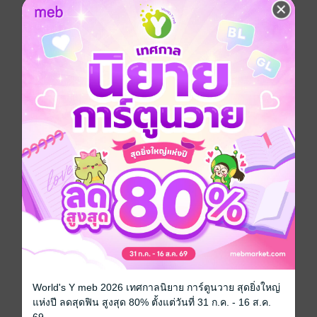
รอ? สมองคุณดินแดนประมวลผลได้แปลกสุด ๆ ไปเลย
ครับ"
"ผมขอโทษ"
"พูดเป็นแค่คำเดียวเหรอ? อ๋อ ผมลืมไปว่าสมองคุณมีปัญหา
ทำให้ไม่รู้ว่าอะไรควรไม่ควร แต่ถ้าจะพูดให้ถูกคุณไม่ต่าง
อะไรจากพวกที่ร่านเอาไม่เลือก และชอบให้ท่าผู้ชาย...ผม
ไม่น่าโง่เปิดใจให้ผู้ชายท้องได้อย่างคุณเลย เพราะว่า
สุดท้ายก็สันดานต่ำเหมือนกันทุกคน"
***ซื้อผ่านเว็บถูกกว่า***
Boy love / Yaoi
ดรามา
โรแมนติก
แอบรัก
Mpreg
ประเภทไฟล์
pdf, epub
(สารบัญ)
วันที่วางขาย
24 ตุลาคม 2567
World's Y meb 2026 เทศกาลนิยาย การ์ตูนวาย สุดยิ่งใหญ่
แห่งปี ลดสุดฟิน สูงสุด 80% ตั้งแต่วันที่ 31 ก.ค. - 16 ส.ค.
ความยาว
241 หน้า (≈ 67,401 คำ)