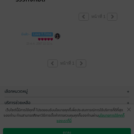
หน้าที่ 1
มีแล้ว -
Love T.Time
23 ต.ค. 2567
22:22 น.
หน้าที่ 1
เลือกหมวดหมู่
+
บริการช่วยเหลือ
+
เว็บไซต์นี้มีการใช้คุกกี้ โปรดยอมรับนโยบายคุกกี้เพื่อประสบการณ์การใช้บริการที่ดีที่สุด
เกี่ยวกับเรา
+
ของท่าน ท่านสามารถศึกษาวิธีการตั้งค่าการควบคุมคุกกี้ของท่านผ่าน
นโยบายการใช้คุกกี้
ของเราที่นี่
กลุ่มธุรกิจในเครือ
+
ตกลง