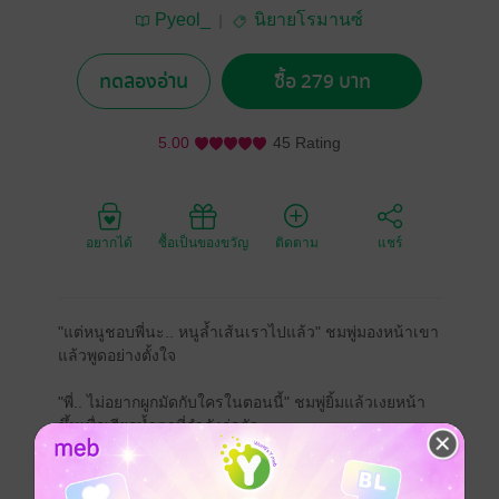
Pyeol_
นิยายโรมานซ์
ทดลองอ่าน
ซื้อ 279 บาท
5.00
45 Rating
อยากได้
ซื้อเป็นของขวัญ
ติดตาม
แชร์
"แต่หนูชอบพี่นะ.. หนูล้ำเส้นเราไปแล้ว" ชมพู่มองหน้าเขา
แล้วพูดอย่างตั้งใจ
"พี่.. ไม่อยากผูกมัดกับใครในตอนนี้" ชมพู่ยิ้มแล้วเงยหน้า
ขึ้นเพื่อเรียกน้ำตาที่กำลังก่อตัว
"แค่บอกว่าชอบหนูบ้างรึเปล่า.. จะรักหนูได้มั้ย" แค่บอกมา
ขอแค่ความจริง