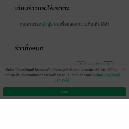
เขียนรีวิวและให้เรตติ้ง
คุณสามารถ
เข้าสู่ระบบ
เพื่อแสดงความคิดเห็นได้จ้า
รีวิวทั้งหมด
หน้าที่ 1
เว็บไซต์นี้มีการใช้คุกกี้ โปรดยอมรับนโยบายคุกกี้เพื่อประสบการณ์การใช้บริการที่ดีที่สุด
ของท่าน ท่านสามารถศึกษาวิธีการตั้งค่าการควบคุมคุกกี้ของท่านผ่าน
นโยบายการใช้คุกกี้
ของเราที่นี่
อ่านและลุ้นตลอด ในที่สุดก็จบลงด้วยดี เรื่องนี้
ก็ดีอีกแล้ว อ่านแล้วมีความสุข เศร้า เคล้า
ตกลง
ดาวน์โหลดแอป
วิธีการใช้งาน
ติดต่อเรา
น้ำตา ปะปนกันไป อ่านและอิ่มเอมใจ
มีแล้ว -
ลูกแก้ว
0
2 ม.ค. 2568
8:5 น.
นิยายอ่านสนุกมากๆค่ะ