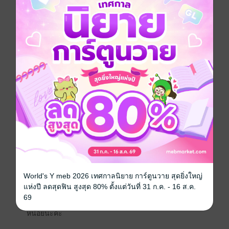
เธอเหมือนคนบ้าที่ร้องเรียกเศษความรักจากเขา มัน..น่า
สมเพชสิ้นดี
"..." เขาสบตาชมพู่ก่อนจะเบือนหน้าไปอีกทาง เพราะทน
กับแววตาของชมพู่ไม่ไหว
"มัน..จะไม่มีทางเป็นไปได้เลยใช่มั้ยคะ"
"พอเถอะชมพู่..พี่ไม่ได้รักเธอ"
.
.
อีบุ๊คมาแล้วน๊า เนื้อเรื่องมี 80 ตอนนะคะ ตอนพิเศษเฉพาะ
ในเล่มมี 5 ตอนน๊า รวมเป็นทั้งหมด 85 ตอนค่ะ
World's Y meb 2026 เทศกาลนิยาย การ์ตูนวาย สุดยิ่งใหญ่
ซื้อผ่านเว็บไซต์จะถูกกว่าซื้อผ่าน iOS นะคะ ใครที่ใช้ iOS
แห่งปี ลดสุดฟิน สูงสุด 80% ตั้งแต่วันที่ 31 ก.ค. - 16 ส.ค.
แนะนำซื้อผ่าน Safari นะคะ
69
โหลดตัวอย่างก่อนซื้อน๊า ฝากกดหัวใจและรีวิวให้พยอล
หน่อยนะคะ