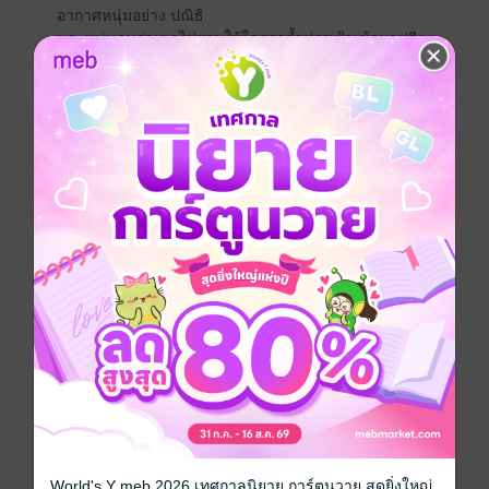
อากาศหนุ่มอย่าง ปณิธิ
และแน่นอนว่าเขาไม่ยอมให้ใครรุกล้ำน่านฟ้าเข้ามาฟรีๆ
เธอต้องชดใช้อย่างสาสม โทษฐานที่ 'อมของหลวง'
ข้อตกลงแบบ friends with benefits จึงเกิดขึ้น...
แต่ friends with benefits แบบใดให้ถลำลึก
คบกันเฉพาะกิจแบบใดให้ตัวติดกันทั้งวันคืน
ทว่ายังไม่ทันถึงวันที่ต้องแยกย้าย เธอก็พบว่าเขามีตัวจริง
ซ่อนอยู่
เธอจึงเลือกจากไปแบบเงียบๆ จบกันแบบงงๆ
ทว่าปณิธิไม่ยอมให้เรื่องจบง่ายๆ
ด้วยวิสัยนักบินขับไล่ แค่ตามล่าใครบางคนไม่ใช่เรื่องยาก
เพราะไม่ว่าอย่างไร หัวใจก็ หลงรักแค่...คุณ
"ว่าผมเป็นหมาหรือ..." หมาน้อยของตระการตายิ้มเจ้าเล่ห์
"เล่นกับหมา หมาเลียปากนะครับ"
"เลียแค่ที่ปากหรือ" สาวหน้าหวานถามยิ้มๆ
ประกายท้าทายในตาของเธอยิ่งกระตุ้นไฟในตัวของชาย
หนุ่มให้ลุกโชน...เขาอยากจะเลียทั้งตัวเลยด้วยซ้ำ
World's Y meb 2026 เทศกาลนิยาย การ์ตูนวาย สุดยิ่งใหญ่