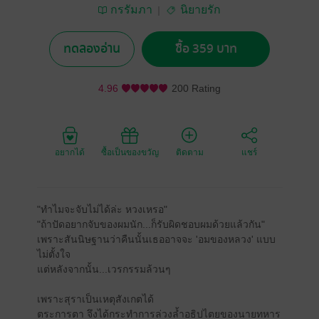
กรรัมภา
นิยายรัก
ทดลองอ่าน
ซื้อ 359 บาท
4.96
200 Rating
อยากได้
ซื้อเป็นของขวัญ
ติดตาม
แชร์
"ทำไมจะจับไม่ได้ล่ะ หวงเหรอ"
"ถ้าปัดอยากจับของผมนัก...ก็รับผิดชอบผมด้วยแล้วกัน"
เพราะสันนิษฐานว่าคืนนั้นเธออาจจะ 'อมของหลวง' แบบ
ไม่ตั้งใจ
แต่หลังจากนั้น...เวรกรรมล้วนๆ
เพราะสุราเป็นเหตุสังเกตได้
ตระการตา จึงได้กระทำการล่วงล้ำอธิปไตยของนายทหาร