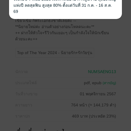
แห่งปี ลดสุดฟิน สูงสุด 80% ตั้งแต่วันที่ 31 ก.ค. - 16 ส.ค.
69
-- ไม่มีนอกกายนอกใจ พระเอกคลั่งรักเมียมาก ยิ่งกว่าธง
เขียวเข้ม ก็พระเอกธงชาติเลยค่ะ --
**นิยายใหม่ค่ะ อ่านตัวอย่างก่อนโหลดนะคะ**
++ ฝากให้หัวใจ+รีวิวกันเยอะๆ เป็นกำลังใจให้นักเขียน
ด้วยนะคะ++
Top of The Year 2024 - นิยายรัก+รักวัยรุ่น
นักวาด
NUMSAENG13
ประเภทไฟล์
pdf, epub
(สารบัญ)
วันที่วางขาย
01 พฤศจิกายน 2567
ความยาว
764 หน้า (≈ 144,179 คำ)
ราคาปก
469 บาท (ประหยัด 23%)