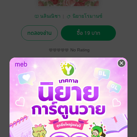
นลินณิชา
นิยายโรมานซ์
ทดลองอ่าน
ซื้อ 19 บาท
No Rating
อยากได้
ซื้อเป็นของขวัญ
ติดตาม
แชร์
เธอได้ช่วยชีวิตน้องสาวของเขาจากคนร้าย แต่เขากลับคิด
ว่าเธอตั้งใจเข้ามาหลอกน้องสาวของเขาเพื่อหวังผล
ประโยชน์เท่านั้น เขาจึงไม่ชอบหน้าและตั้งแง่กับเธอทุก
ครั้งที่ทั้งสองพบเจอกันเขาจะชอบพูดจากวนประสาทเธอ
สารพัด แต่ตัวของเขาเองหารู้ไม่ว่าได้ตกหลุมรักสาวน้อย
อย่างไม่รู้เข้าให้เสียแล้ว