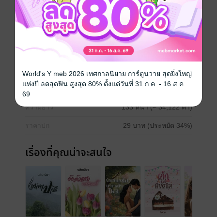
โรมานซ์
โรแมนติก
18+
แอบรัก
ครอบครัว
ประเภทไฟล์
pdf, epub
(สารบัญ)
World's Y meb 2026 เทศกาลนิยาย การ์ตูนวาย สุดยิ่งใหญ่
แห่งปี ลดสุดฟิน สูงสุด 80% ตั้งแต่วันที่ 31 ก.ค. - 16 ส.ค.
วันที่วางขาย
02 พฤศจิกายน 2567
69
ความยาว
133 หน้า (≈ 34,122 คำ)
ราคาปก
29 บาท (ประหยัด 34%)
เรื่องที่คุณน่าจะสนใจ