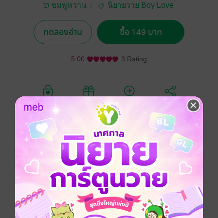
ชมพูหวาน
นิยายวาย Boy Love
/ Yaoi
ทดลองอ่าน
ซื้อ 149 บาท
5.00
3 Rating
อยากได้
ซื้อเป็นของขวัญ
ติดตาม
แชร์
ลันตาที่อายุครบปีที่ 25 พอดี ความเชื่อในเรื่องของวัยเบ็ญจ
เพสที่เขากลัวและต้องระมัดระวังในการใช้ชีวิตเป็นอย่าง
มาก และเรื่องราวที่เขากลัวก็ได้เกิดขึ้น อุบัติเหตุครั้งใหญ่
ที่สุดในชีวิตที่ทำให้เขาหลับไปถึง 2 เดือน พอฟื้นขึ้นมาก็
กลายเป็นเด็ก 4 ขวบซะงั้น
และคนที่ต้องรับผิดชอบดูแลลันตากลับเป็นคีรินว่าที่เจ้า
นายของเขา คนที่เกลียดการสัมผัสผู้คนเป็นอย่างมาก แต่