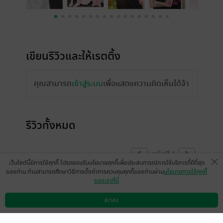
เขียนรีวิวและให้เรตติ้ง
คุณสามารถ
เข้าสู่ระบบ
เพื่อแสดงความคิดเห็นได้จ้า
รีวิวทั้งหมด
หน้าที่ 1
เว็บไซต์นี้มีการใช้คุกกี้ โปรดยอมรับนโยบายคุกกี้เพื่อประสบการณ์การใช้บริการที่ดีที่สุด
ของท่าน ท่านสามารถศึกษาวิธีการตั้งค่าการควบคุมคุกกี้ของท่านผ่าน
นโยบายการใช้คุกกี้
ของเราที่นี่
มีความน่ารักละมุนสนุกมากเลยค่ะคุณไรท์รอ
เรื่องต่อไปอยู่นะ
ตกลง
ดาวน์โหลดแอป
วิธีการใช้งาน
ติดต่อเรา
มีแล้ว -
Phakakaew Kodchaborira
1
k834609
3 พ.ย. 2567
5:6 น.