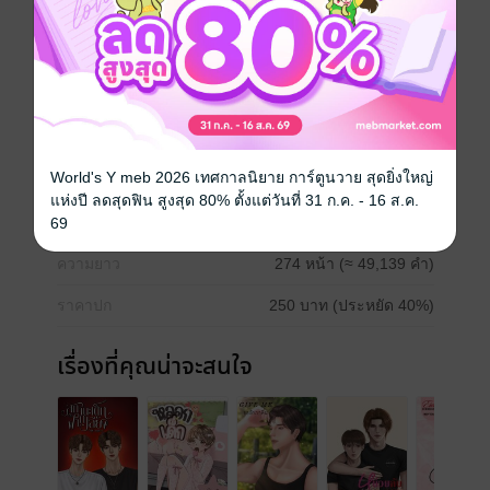
ต้องมาใช้ชีวิตร่วมกับเด็ก 4 ขวบในร่างของคนวัย 25
ชื่นชอบผลงาน ฝากรีวิวด้วยนะคะ
Boy love / Yaoi
ตลก
โรแมนติก
World's Y meb 2026 เทศกาลนิยาย การ์ตูนวาย สุดยิ่งใหญ่
ประเภทไฟล์
pdf, epub
(สารบัญ)
แห่งปี ลดสุดฟิน สูงสุด 80% ตั้งแต่วันที่ 31 ก.ค. - 16 ส.ค.
วันที่วางขาย
03 พฤศจิกายน 2567
69
ความยาว
274 หน้า (≈ 49,139 คำ)
ราคาปก
250 บาท (ประหยัด 40%)
เรื่องที่คุณน่าจะสนใจ