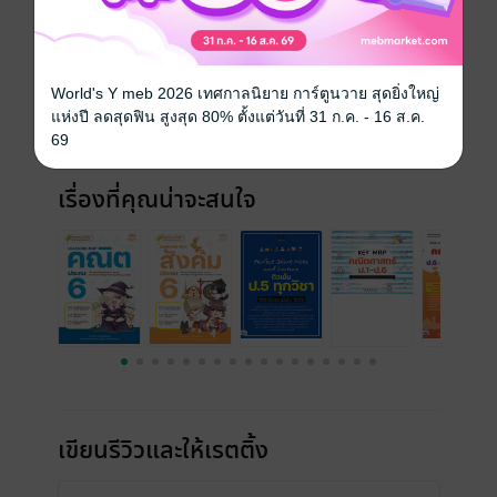
ประเภทไฟล์
pdf
วันที่วางขาย
07 พฤศจิกายน 2567
World's Y meb 2026 เทศกาลนิยาย การ์ตูนวาย สุดยิ่งใหญ่
ความยาว
86 หน้า
แห่งปี ลดสุดฟิน สูงสุด 80% ตั้งแต่วันที่ 31 ก.ค. - 16 ส.ค.
ราคาปก
180 บาท
69
เรื่องที่คุณน่าจะสนใจ
เขียนรีวิวและให้เรตติ้ง