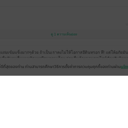
1
ดู 1 ความเห็นย่อย
ถมเข้มแข็งมากๆด้วย ถ้าเป็นเราคงไม่ให้โอกาสอีดินหรอก หึ! แต่ให้อภัยมันก็ไ
าเชื่อฟังคนอื่นแบบผิดๆเหมือนตอนเด็กๆ ก่อนอื่นต้องขอบคุณไรท์สำหรับนิยาย
ฟนปัจจุบันหรือคู่นงคู่นอน+คนที่แอบชอบของพระเอกนายเอกมาแทรกแซงเสนอ
ที่ดีที่สุดของท่าน ท่านสามารถศึกษาวิธีการตั้งค่าการควบคุมคุกกี้ของท่านผ่าน
นโยบ
ะคะ เริ่ดๆๆๆ ตามหานิยายแบบนี้มานานมากแล้วค่ะ ฮรืออจะร้อง รอเรื่อง
บทิ้งปมขนาดนี้ก็ต้องละมาละมั้ย? 555 สุดท้ายนี้ขอบคุณอีกครั้งนะคะ ขอปัง
 ไม่มั่ว ไม่เจ้าชู้ ไม่สำส่อน ไม่นอกกายนอกใจ เอะอะก็รักคนอื่นเอาคนอื่นปร
ั้งเยอะแยะ ดูอย่างเรื่องนี้เป็นตัวอย่าง เธอมันเลิศค่ะไรท์!!! ❤️🔥
9
ดู 2 ความเห็นย่อย