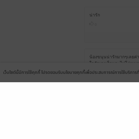
น่ารัก
0
น้องขนุนน่ารักมากๆเลยค่าแ
ใจตัวเองเร็วและไม่โง่หูเบ
กายนอกใจ ไม่มีแฟนเก่าแ
เว็บไซต์นี้มีการใช้คุกกี้ โปรดยอมรับนโยบายคุกกี้เพื่อประสบการณ์การใช้บริการ
ยกากๆปลายแถวให้รำคาญใจน
Language
ดาวน์โหลดแอป
นะคะ อิอิ จะมีมั้ยนะ? แอ
ค่ะ!!!
ปล.นิยายที่พระเอกไม่เ-ี้ย
คะ มีปมอย่างอื่นให้เล่นได้ต
1