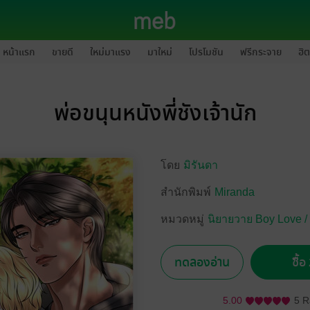
หน้าแรก
ขายดี
ใหม่มาแรง
มาใหม่
โปรโมชัน
ฟรีกระจาย
ฮิต
พ่อขนุนหนังพี่ชังเจ้านัก
โดย
มิรันดา
สำนักพิมพ์
Miranda
หมวดหมู่
นิยายวาย Boy Love /
ทดลองอ่าน
ซื้
5.00
5 R