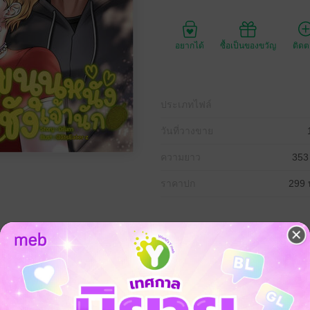
อยากได้
ซื้อเป็นของขวัญ
ติด
ประเภทไฟล์
วันที่วางขาย
ความยาว
353
ราคาปก
299 
ูกกับลูกเจ้าของร้านปุ๋ย อย่างเฮียดิน เจอหน้าทีไรเป็นได้เรื่อง มิตรภาพลูกผู้ช
าะเรื่องในอดีต ส่วนเฮียก็เกลียดไอ้เด็กกะโปโลอย่างขนุนเหมือนกันแถมเขายัง
ิ่งต้องเจอเพราะว่า แม่ชอบใช้ขนุนไปซื้อปุ๋ยที่ร้านเฮียดินทุกวัน
ปุ๋ยร้านพี่ดินเอามาเตรียมไว้เลยนะ พรุ่งนี้ลงกล้าใหม่ หนุนไม่ต้องมาตลาดกั
แม่ หนุนไม่อยากเจอไอ้เฮียดิน มันปากหมาชอบด่าหนุน"