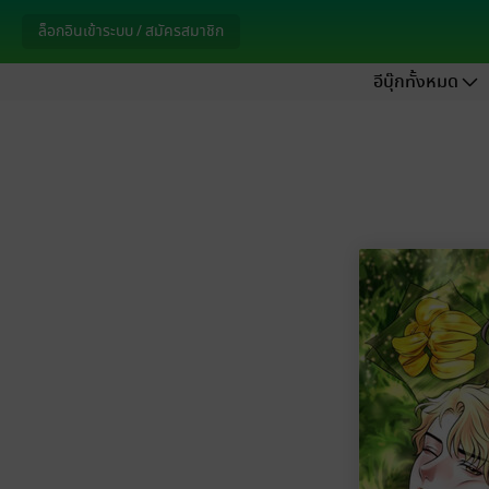
ล็อกอินเข้าระบบ / สมัครสมาชิก
อีบุ๊กทั้งหมด