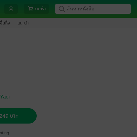
ตะกร้า
ขึ้นหิ้ง
แนะนำ
 Yaoi
อ 249 บาท
ating