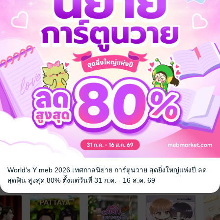
ซื้อร้านนี้แหละ ใช้ปุ๋ยร้านนี้แล้วเนื้อขนุนหวานดี"
นทั้งนั้นอ่ะแม่ ไม่เกี่ยวกับปุ๋ยร้านมันเลย ปุ๋ยร้านไหนก็เหมือนกันนั่นแหละ"
หรอ"
วเฮียจะตาย"
ะ !!"
ไอ้แก่คิ้วหนาอย่างกับปลิง"
นไหมวะ ทำเป็นเหม็นกลิ่นขนุนที่เฮียดินตัวเหม็นเหมือนขี้วัวหนุนยังไม่บ่นเล่
ตลก
โรแมนติก
แอบรัก
World's Y meb 2026 เทศกาลนิยาย การ์ตูนวาย สุดยิ่งใหญ่แห่งปี ลด
จ
สุดฟิน สูงสุด 80% ตั้งแต่วันที่ 31 ก.ค. - 16 ส.ค. 69