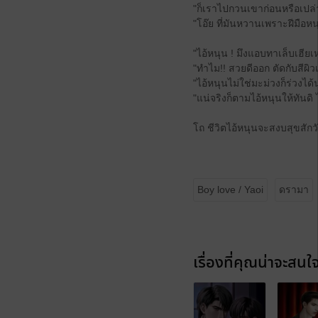
"ก็เราไปกวนเขาก่อนหรือเปล่า 
"โอ๊ย ที่มันหวานเพราะฝีมือหนุ
"ไอ้หนุน ! มึงแอบทาเล็บเฮียเ
"ทำไม!! สวยดีออก ตัดกับสีผิ
"ไอ้หนุนไม่ใช่มะม่วงก็ร่วงได้น
"แน่จริงก็ตามไอ้หนุนให้ทันดิ 
โถ ชีวิตไอ้หนุนจะสงบสุขสักวั
Boy love / Yaoi
ดรามา
เรื่องที่คุณน่าจะสนใ