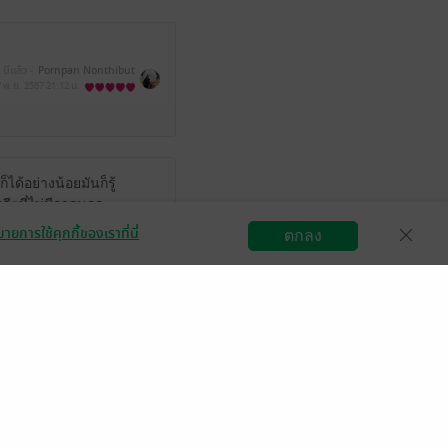
มีแล้ว -
Pornpan Nonthibut
7 พ.ย. 2567
21:12 น.
ด้อย่างน้อยมันก็รู้
ดีๆที่ไม่มีการนอก
หน้าเป็นตัวร้า
ายการใช้คุกกี้ของเราที่นี่
ตกลง
เฮียตง+น้องต้นกล้า
สมัครขายอีบุ๊ก
วิธีการใช้งาน
ติดต่อเรา
ๆแมสๆดันสุดใจเลย
ะชดนายเอกก็สนุกได้นะ
มีแล้ว -
Butter_p12
 พ.ย. 2567
18:36 น.