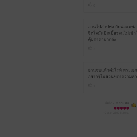
0
อ่านไปสาปพอ.กับพ่อแม่พอ
จิตใจมันบิดเบี้ยวจนไม่เข
คุ้มราคามากค่ะ
2
อ่านจบแล้วค่ะไรท์ พระเอก
อยากรู้ในส่วนของความควา
1
มีแล้ว -
Mabushi
10 พ.ย. 2567
8:36 น.