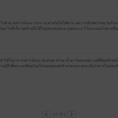
2
.ไปด้วย สงสารน้องมากกกก จะตายก้อไม่ได้ตาย แต่เรากลับคิดว่าพอ.ก้อรัก
้าใจอะไรทั้งนั้น สุดท้ายถึงได้ไม่ยอมปล่อยนอ.กอดนอ.เอาไว้และยอมไปตามท
ชั่วได้ใจมาก สงสารน้องนายเอกสุด ทำเอาน้ำตาไหลเลยค่ะ แต่ดีที่สุดท้ายน้อ
มรู้สึกที่พระเอกมีต่อน้องในสองตอนสุดท้ายก่อนจบ พอจะมีบรรยายในตอนพิ
1
หน้าที่ 1