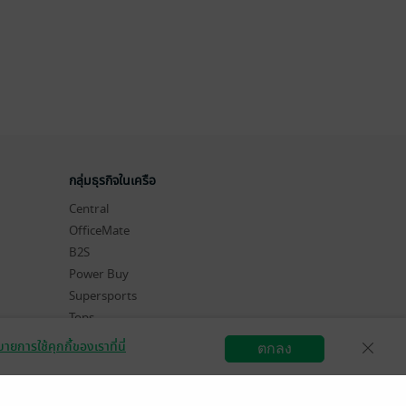
กลุ่มธุรกิจในเครือ
Central
OfficeMate
B2S
Power Buy
Supersports
Tops
Hytexts
ายการใช้คุกกี้ของเราที่นี่
ตกลง
สมัครขายอีบุ๊ก
วิธีการใช้งาน
ติดต่อเรา