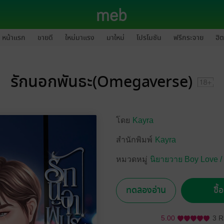
หน้าแรก
ขายดี
ใหม่มาแรง
มาใหม่
โปรโมชัน
ฟรีกระจาย
ฮิต
รักนอกพันธะ(Omegaverse)
โดย
Kayra
สำนักพิมพ์
Kayra
หมวดหมู่
นิยายวาย Boy Love /
ทดลองอ่าน
ซื้
5.00
3 R