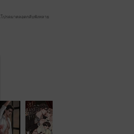
กับคนโปรดมาตลอดกลับพังทลาย