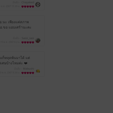
มีแล้ว -
Chayaked
1 ธ.ค. 2567
15:36 น.
นอ.นะ เพียงแค่สภาพ
ี่นอ.ขอ แอบเศร้านะคะ
มีแล้ว -
Sassi_sasi
15 พ.ย. 2567
8:2 น.
งก็หลุดพ้นมาได้ แต่
เศษบ้างไหมค่ะ ❤️
มีแล้ว -
Mabushi
0 พ.ย. 2567
8:36 น.