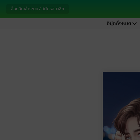
ล็อกอินเข้าระบบ / สมัครสมาชิก
อีบุ๊กทั้งหมด