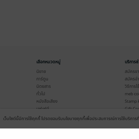
เลือกหมวดหมู่
บริการช
นิยาย
สมัครขาย
การ์ตูน
สมัครอ่
นิตยสาร
วิธีการใ
ทั่วไป
meb co
หนังสือเสียง
Stamp ค
บุฟเฟต์
Gift Co
เงื่อนไข
เว็บไซต์นี้มีการใช้คุกกี้ โปรดยอมรับนโยบายคุกกี้เพื่อประสบการณ์การใช้บริการ
Language
ดาวน์โหลดแอป
นโยบายค
แผนผังเ