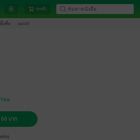
ตะกร้า
ขึ้นหิ้ง
แนะนำ
 Yaoi
อ 60 บาท
ating