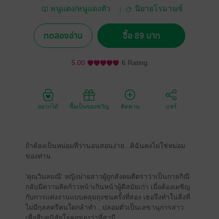
หนูแดง/หนูแดงตัว
นิยายโรมานซ์
น้อย
ทดลองอ่าน
ซื้อ 89 บาท
5.00
6 Rating
อยากได้
ซื้อเป็นของขวัญ
ติดตาม
แชร์
ถ้าต้องเป็นหม่อมที่ว่านอนสอนง่าย...ดิฉันคงไม่ใช่หม่อม
ของท่าน
'คุณวิมลมณี' หญิงม่ายสาวผู้ถูกสังคมตีตราว่าเป็นกาลกิณี
กลับมีความคิดก้าวหน้าเกินหน้าผู้ดีสมัยเก่า เมื่อต้องเผชิญ
กับการแต่งงานแบบคลุมถุงชนครั้งที่สอง เธอจึงทำในสิ่งที่
ไม่มีกุลสตรีคนใดกล้าทำ...ปลอมตัวเป็นเลขานุการสาว
เพื่อสืบดูนิสัยใจคอของว่าที่สามี