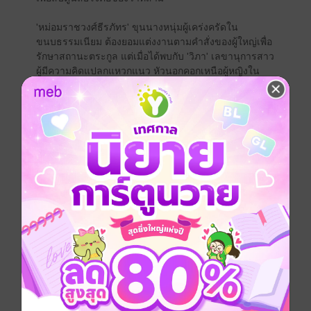
'หม่อมราชวงศ์ธีรภัทร' ขุนนางหนุ่มผู้เคร่งครัดใน
ขนบธรรมเนียม ต้องยอมแต่งงานตามคำสั่งของผู้ใหญ่เพื่อ
รักษาสถานะตระกูล แต่เมื่อได้พบกับ 'วิภา' เลขานุการสาว
ผู้มีความคิดแปลกแหวกแนว หัวนอกคอกเหนือผู้หญิงใน
สยามทั่วไป กลับทำให้หัวใจอันแข็งกร้าวของเขาต้องสั่น
ไหว ลืมไปสิ้นว่าต้องแต่งงานกับใคร
ในยุคที่ผู้หญิงต้องว่านอนสอนง่าย เธอกลับเลือกที่จะไม่ยอม
จำนน
ในยุคที่ชายเป็นใหญ่ เขากลับยอมก้มหัวให้กับรักแท้
และในยุคที่การแต่งงานคือการจัดฉาก เขาและเธอกลับ
เลือกที่จะเขียนบทรักของตัวเอง
เมื่อความจริงถูกเปิดเผย ความรักที่ซ่อนอยู่ใต้หน้ากากการ
หลอกลวงจะเบ่งบานหรือร่วงโรย? และหญิงสาวผู้ไม่ยอม
อยู่ในกรอบประเพณีคนนี้ จะกลายเป็น 'หม่อม' ที่สมบูรณ์
แบบในแบบของเธอเองได้หรือไม่?
.............
นิยายเรื่องนี้จะจัดโปรโมชั่นฉลองวันเกิดเลเวลที่ 34 ของ
หนูแดงในเดือนเกิดตลอดทั้งเดือนนะคะ