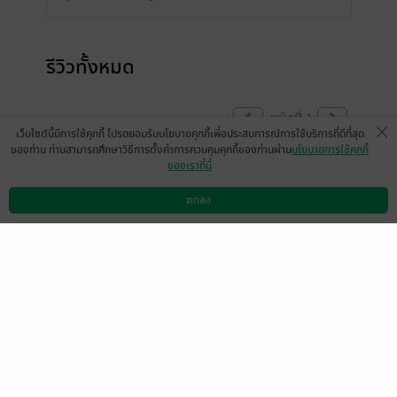
รีวิวทั้งหมด
หน้าที่ 1
เว็บไซต์นี้มีการใช้คุกกี้ โปรดยอมรับนโยบายคุกกี้เพื่อประสบการณ์การใช้บริการที่ดีที่สุด
ของท่าน ท่านสามารถศึกษาวิธีการตั้งค่าการควบคุมคุกกี้ของท่านผ่าน
นโยบายการใช้คุกกี้
ของเราที่นี่
ขอบคุณไรท์นะคะกับราคาที่น่ารัก สุขสันต์วัน
เกิดนะคะ ขอให้สุขภาพแข็งแรง เงินไหลนอง
ตกลง
ดาวน์โหลดแอป
วิธีการใช้งาน
ติดต่อเรา
ทองไหลมา ยอดโหลดเยอะๆตลอดไป
joy9427
1
11 พ.ย. 2567
7:12 น.
ดู 1 ความเห็นย่อย
มีแล้ว -
fb-47969704436
มีแล้ว -
กังหัน ลม
69409
29 ม.ค. 2568
12:51 น.
1 ธ.ค. 2567
14:55 น.
มีแล้ว -
Jeus
มีแล้ว -
นิรนามID : 212D