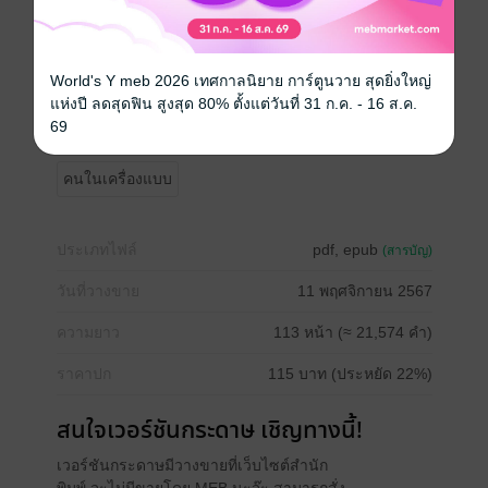
สามารถดาวน์โหลดกันในราคาพิเศษได้จนถึงสิ้นเดือน
พ.ย.67 นี้
ขอให้ทุกท่านมีความสุข สุขภาพสมบูรณ์แข็งแรง ร่ำรวย
World's Y meb 2026 เทศกาลนิยาย การ์ตูนวาย สุดยิ่งใหญ่
เงินทองกันถ้วนหน้าน้า
แห่งปี ลดสุดฟิน สูงสุด 80% ตั้งแต่วันที่ 31 ก.ค. - 16 ส.ค.
69
โรมานซ์
โรแมนติก
ย้อนยุค/พีเรียด
18+
คนในเครื่องแบบ
ประเภทไฟล์
pdf, epub
(สารบัญ)
วันที่วางขาย
11 พฤศจิกายน 2567
ความยาว
113 หน้า (≈ 21,574 คำ)
ราคาปก
115 บาท (ประหยัด 22%)
สนใจเวอร์ชันกระดาษ เชิญทางนี้!
เวอร์ชันกระดาษมีวางขายที่เว็บไซต์สำนัก