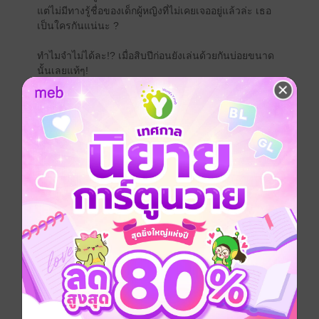
แต่ไม่มีทางรู้ชื่อของเด็กผู้หญิงที่ไม่เคยเจออยู่แล้วล่ะ เธอ
เป็นใครกันแน่นะ ?
ทำไมจำไม่ได้ละ!? เมื่อสิบปีก่อนยังเล่นด้วยกันบ่อยขนาด
นั้นเลยแท้ๆ!
ฮารุยามะ มิยะ JK ผู้สวยสะพรั่งได้เจอกับยูที่ชอบมาโดย
ตลอดอีกครั้ง
ทั้งที่คิดว่ายูจะจำได้ทันทีเหมือนกัน แต่ภาพของเด็กแสบใน
ตอนนั้นเป็นตัวฉุดรั้ง
ให้ถูกปฏิบัติเหมือนเพิ่งเจอกันครั้งแรกอย่างงั้นเหรอ...?
ให้คำใบ้แล้วนะ เพราะฉะนั้นรีบๆ จำฉันได้สักทีสิ!
หนังสือแปล
นิยายญี่ปุ่นแปล
ฮาเร็ม
ตลก
โรแมนติก
ซีรีส์
ไม่ได้เจอกันตั้ง 10 ปี เจ้าเด็กแสบนี่ดันโตมาน่ารักเฉยเลย
ประเภทไฟล์
pdf, epub
(สารบัญ)