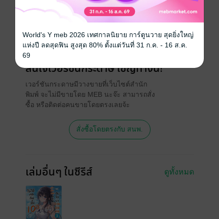
วันที่วางขาย
12 พฤศจิกายน 2567
ความยาว
351 หน้า (≈ 58,518 คำ)
World's Y meb 2026 เทศกาลนิยาย การ์ตูนวาย สุดยิ่งใหญ่
ราคาปก
320 บาท (ประหยัด 6%)
แห่งปี ลดสุดฟิน สูงสุด 80% ตั้งแต่วันที่ 31 ก.ค. - 16 ส.ค.
69
สนใจเวอร์ชันกระดาษ เชิญทางนี้!
เวอร์ชันกระดาษมีวางขายที่เว็บไซต์สำนัก
พิมพ์ จะไม่มีขายโดย MEB นะจ๊ะ สามารถสั่ง
ซื้อ หรือติดต่อคนขายโดยตรงเลยจ้ะ
สั่งซื้อโดยตรงกับ สนพ.
เล่มอื่นๆ ในซีรีส์
ดูทั้งหมด