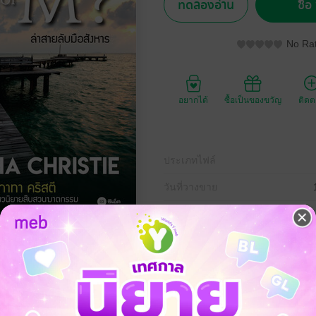
ทดลองอ่าน
ซื้
No Rat
อยากได้
ซื้อเป็นของขวัญ
ติด
ประเภทไฟล์
วันที่วางขาย
ความยาว
ราคาปก
159 
ED World Readers แนวสืบสวน ระดับมัธยม+ ความยาวเรื่อง 25,936 คำ