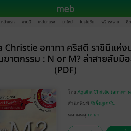
หน้าแรก
ขายดี
ใหม่มาแรง
มาใหม่
โปรโมชัน
ฟรีกระจาย
ฮิต
 Christie อกาทา คริสตี ราชินีแห่ง
นฆาตกรรม : N or M? ล่าสายลับมือ
(PDF)
โดย
Agatha Christie (อกาทา คร
สำนักพิมพ์
ซีเอ็ดยูเคชั่น
หมวดหมู่
ภาษา