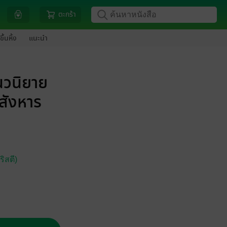
ตะกร้า
ขึ้นหิ้ง
แนะนำ
นวนิยาย
สังหาร
ิสตี)