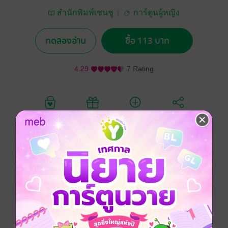
สำนักพิมพ์เซนชู
การ์ตูนผู้หญิง
ทดลองอ่าน
ซื้อ 113 บาท
4.29
7 Rating
อยากได้
ซื้อเป็นของขวัญ
ติดตาม
แชร์
ไม่ปฏิเสธคนที่เข้าหา ไม่ไล่ตามคนที่จากไป
ไม่ว่าอะไรจะเกิดขึ้นกับตัวเองก็พร้อมรับไว้ทุกอย่าง
ชินยะยึดถือหลักการใช้ชีวิตเช่นนั้น จนบัดนี้จับปลา 20 มือ
กับสาวๆ ในมหา’ลัย แต่แล้วเขาก็ได้พบกับรุ่นพี่โอซุ คณะ
เภสัช ผู้ถูกขนานนามว่าเป็น “แม่มด”—หรือที่รู้จักกันในนา
มออซ