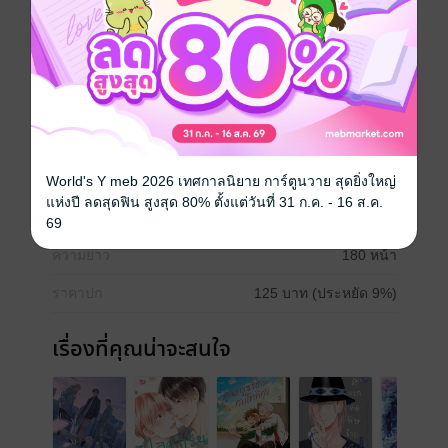
ชินยะถูกท่าทีกดดัน และคำพูดกับการกระทำหลุดกรอบเกิน
จะเข้าใจของออซปั่นหัว วันหนึ่งเขาถูกออซยัดให้กินยา
ปริศนา แล้วออกคำสั่งให้ “สวามิภักดิ์โดยสมบูรณ์”—...?
นอกจากผลงานบนปกแล้ว ยังมีเรื่องสั้นอีก 2 เรื่องในเล่ม
หนังสือแปล
ประเภทไฟล์
pdf
World's Y meb 2026 เทศกาลนิยาย การ์ตูนวาย สุดยิ่งใหญ่
แห่งปี ลดสุดฟิน สูงสุด 80% ตั้งแต่วันที่ 31 ก.ค. - 16 ส.ค.
วันที่วางขาย
13 พฤศจิกายน 2567
69
ความยาว
180 หน้า
ราคาปก
125 บาท (ประหยัด 9%)
เรื่องที่คุณน่าจะสนใจ