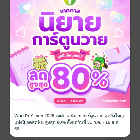
ในการช่วยวิเคราะห์ดวงชะตาจากดวงดาว
การตีความความสัมพันธ์ระหว่างตำแหน่งดาว
และการทำนายแนวโน้มชีวิตในอนาคต ด้วยเทคนิคต่าง ๆ
AI ไม่ได้มาแทนที่ความรู้โบราณ แต่เป็นเครื่องมือเสริม
ที่สามารถช่วยให้การพยากรณ์มีความรวดเร็ว เปิดมุมมอง
มากยิ่งขึ้น
ผู้อ่านจะได้เรียนรู้วิธีการนำ AI มาใช้ในการพยากรณ์
ตั้งแต่การประยุกต์ใช้เทคโนโลยีไปจนถึงการตีความผล
การพยากรณ์ที่ได้จาก AI
หนังสือเล่มนี้เหมาะกับนักพยากรณ์ ผู้ฝึกพยากรณ์ที่ต้องการ
ผู้ช่วยในการพยากรณ์
โหราศาสตร์
World's Y meb 2026 เทศกาลนิยาย การ์ตูนวาย สุดยิ่งใหญ่
ประเภทไฟล์
pdf
แห่งปี ลดสุดฟิน สูงสุด 80% ตั้งแต่วันที่ 31 ก.ค. - 16 ส.ค.
วันที่วางขาย
13 พฤศจิกายน 2567
69