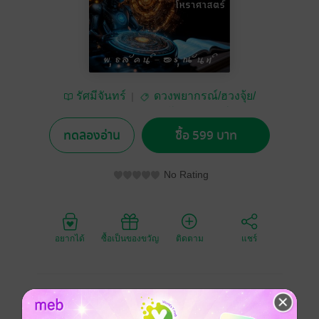
รัศมีจันทร์
ดวงพยากรณ์/ฮวงจุ้ย/
โหราศาสตร์
ทดลองอ่าน
ซื้อ 599 บาท
No Rating
อยากได้
ซื้อเป็นของขวัญ
ติดตาม
แชร์
หนังสือ "AI ผู้ช่วยพยากรณ์โหราศาสตร์"
เป็นผลจากการทดลองใช้งาน AI