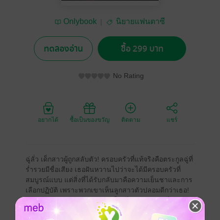
Onlybook
นิยายแฟนตาซี
ทดลองอ่าน
ซื้อ 299 บาท
No Rating
อยากได้
ซื้อเป็นของขวัญ
ติดตาม
แชร์
ฉู่ลั่ว เด็กสาวผู้ถูกสลับตัว! ครอบครัวที่แท้จริงคือตระกูลฉู่ที่
ร่ำรวยมีชื่อเสียง เธอฝันหวานไปว่าจะได้มีครอบครัวที่
สมบูรณ์แบบ แต่สิ่งที่ได้รับกลับมาคือความเย็นชาและการ
เลือกปฏิบัติ เพราะพวกเขาเห็นลูกสาวตัวปลอมดีกว่าเธอ!
ฉู่หร่าน คุณหนูผู้เลิศเลอเพอร์เฟ็กต์ได้รับความรักไป
ทั้งหมด หลังจากเกือบจมน้ำตายเพราะทะเลาะกับฉู่หร่าน