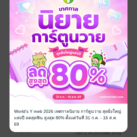
ฉู่ลั่วก็เปลี่ยนไปเป็นคนละคน กลายเป็นสาวมาดนิ่งเย็นชา
ใช้เวลาไปกับการไลฟ์สด แก้ปัญหาเรื่องภูติผีและวิญญาณ
ให้เหล่าสาวกในช่องสตรีม คนทั่วไปคงคิดว่าเด็กสาว
เสียใจจนบ้าไปแล้ว คาดไม่ถึงเลยว่าระหว่างจมน้ำ ฉู่ลั่วจะ
ได้ไปบำเพ็ญยังแดนเซียน! เธอกลับมาอีกครั้งเหมือนเกิด
ใหม่ เพื่อฟื้นคืนพลังวิญญาณและเอาชนะลูกรักสวรรค์
อย่างฉู่หร่านให้ได้ ...ช่องสตรีมสดของเจ้านิกายหญิงฉู่ลั่ว
จึงได้เวลาขึ้นไลฟ์แล้ว!
(บทที่ 1981-2040)
แฟนตาซี
หนังสือแปล
นิยายจีนแปล
ซีรีส์
เกิดใหม่ชาตินี้… ขอเป็นเจ้านิกายมาไลฟ์สด
ประเภทไฟล์
pdf, epub
(สารบัญ)
วันที่วางขาย
16 พฤศจิกายน 2567
World's Y meb 2026 เทศกาลนิยาย การ์ตูนวาย สุดยิ่งใหญ่
แห่งปี ลดสุดฟิน สูงสุด 80% ตั้งแต่วันที่ 31 ก.ค. - 16 ส.ค.
ความยาว
566 หน้า (≈ 49,732 คำ)
69
ราคาปก
399 บาท (ประหยัด 25%)