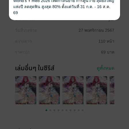
World's Y meb 2026 เทศกาลนิยาย การ์ตูนวาย สุดยิ่งใหญ่
แห่งปี ลดสุดฟิน สูงสุด 80% ตั้งแต่วันที่ 31 ก.ค. - 16 ส.ค.
ซีรีส์
ข้ามมิติไปเป็นสมบัติล้ำค่าของประเทศชาติ!?
69
ประเภทไฟล์
pdf
วันที่วางขาย
27 พฤศจิกายน 2567
ความยาว
110 หน้า
ราคาปก
69 บาท
เล่มอื่นๆ ในซีรีส์
ดูทั้งหมด