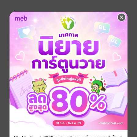
เพื่อเรียนรู้การเป็น ‘หมีแพนด้า’ ในยุคจีนโบราณที่แสน
ลำบากลำบน!
บัดนี้เจ้าก้อนนุ่มฟูนี่ยังไม่ได้เป็นสมบัติของชาติ...ชีวิตสุข
สบายในฝันนั้นยังห่างไกลนัก
หาก ‘เขา’ ไม่ก้าวเข้ามา จุดจบของหมีล้ำค่าตัวนี้คงลงเอย
ที่ถูกจับต้มเป็นซุปไว้ซดแก้หนาว!
กระทั่งพวกชาวบ้านยอมปล่อย ‘หมีวิเศษ’ ตัวนี้ไป…เพราะ
คำโป้ปดของเขาแท้ๆ
“นักพรตหลี่ ท่านจะไปไหน แพนดี้น้อยตัวนี้ขอติดตามไป
ด้วยได้หรือไม่เจ้าคะ…!”