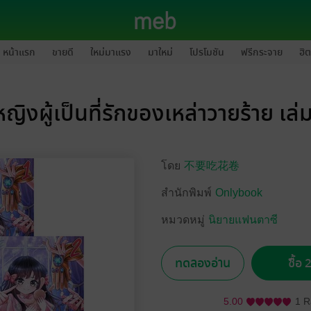
หน้าแรก
ขายดี
ใหม่มาแรง
มาใหม่
โปรโมชัน
ฟรีกระจาย
ฮิต
ญิงผู้เป็นที่รักของเหล่าวายร้าย เล่
โดย
不要吃花卷
สำนักพิมพ์
Onlybook
หมวดหมู่
นิยายแฟนตาซี
ทดลองอ่าน
ซื้อ
5.00
1 R