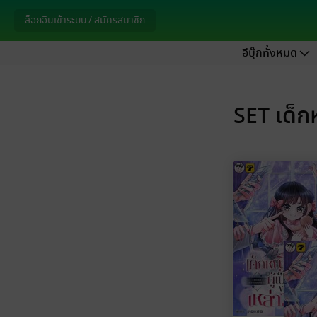
ล็อกอินเข้าระบบ / สมัครสมาชิก
อีบุ๊กทั้งหมด
SET เด็กห