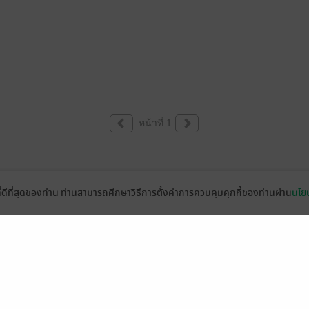
หน้าที่ 1
ที่ดีที่สุดของท่าน ท่านสามารถศึกษาวิธีการตั้งค่าการควบคุมคุกกี้ของท่านผ่าน
นโยบ
่วยเหลือ
เกี่ยวกับเรา
อีบุ๊ก
ข่าวสารและกิจกรรม
านหนังสือ
ติดต่อเรา
ช้งาน
in
ืออะไร?