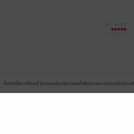
มีแล้ว -
aoi2417
5 ธ.ค. 2567
2:54 น.
เว็บไซต์นี้มีการใช้คุกกี้ โปรดยอมรับนโยบายคุกกี้เพื่อประสบการณ์การใช้บริการ
Language
ดาวน์โหลดแอป
เลือกหมวดหมู่
บริการช
นิยาย
สมัครขาย
การ์ตูน
สมัครอ่
นิตยสาร
วิธีการใ
ทั่วไป
meb co
หนังสือเสียง
Stamp ค