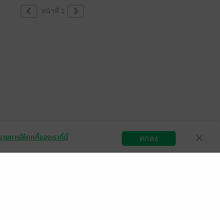
หน้าที่ 1
ายการใช้คุกกี้ของเราที่นี่
ตกลง
สมัครขายอีบุ๊ก
วิธีการใช้งาน
ติดต่อเรา
กลุ่มธุรกิจในเครือ
Central
OfficeMate
B2S
Power Buy
Supersports