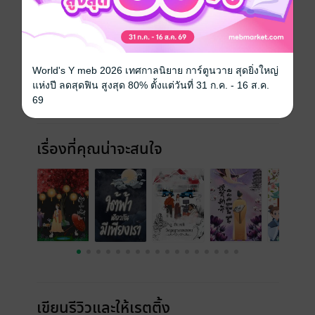
ประเภทไฟล์
pdf, epub
(สารบัญ)
วันที่วางขาย
24 พฤศจิกายน 2567
World's Y meb 2026 เทศกาลนิยาย การ์ตูนวาย สุดยิ่งใหญ่
ความยาว
41 หน้า (≈ 5,270 คำ)
แห่งปี ลดสุดฟิน สูงสุด 80% ตั้งแต่วันที่ 31 ก.ค. - 16 ส.ค.
69
ราคาปก
30 บาท
เรื่องที่คุณน่าจะสนใจ
เขียนรีวิวและให้เรตติ้ง