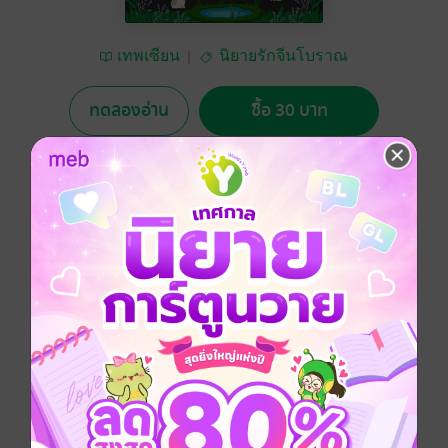
เทพเซียน
นิยายรักจีนโบราณ
ทดลองอ่าน
ซื้อ 30 บาท
5.00
3 Rating
อยากได้
ซื้อเป็นของขวัญ
ติดตาม
แชร์
หนิงเอ๋อสาวใช้ผู้เคราะห์ร้ายวาสนาน้อยถูกบิดามารดา
ขายให้ไปเป็นสาวใช้ในจวนสกุลมู่นางยอมทำทุกอย่างเพื่อ
ให้มีชีวิตรอดทว่า นางไม่ยอมต่อโชคชะตาจึง
จีนโบราณ