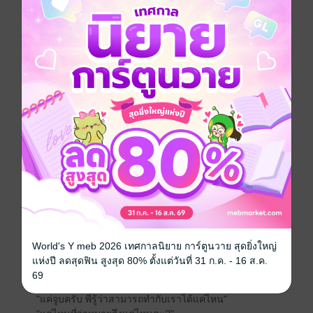
"ก่อนให้คำตอบหนูขออะไรพี่คลื่นอย่างหนึ่งได้ไหมคะ?"
"จะขอกี่อย่างก็ได้"
"ถ้าเป็นแฟนกันแล้วพี่คลื่นห้ามทำให้หนูเสียใจเด็ดขาด"
"ถึงเราไม่ขอพี่ก็ไม่คิดที่จะทำแบบนั้นอยู่แล้ว"
"ถ้าต่อไปพี่คลื่นรู้สึกชอบหนูน้อยลง หรือว่ามีผู้หญิงคนอื่นที่
พี่คลื่นรู้สึกชอบมากกว่าที่เคยชอบหนูขอให้พี่คลื่นบอกหนู
ตรงๆ ถึงหนูจะเสียใจหรือว่าตอนนั้นหนูจะร้องไห้ฟูมฟาย
หนักแค่ไหนก็ให้พี่คลื่นบอกหนู หนูเข้าใจว่าความรู้สึกของ
คนเรามันเปลี่ยนกันได้ วันนี้ชอบพรุ่งนี้ก็อาจจะไม่ชอบ"
เธอจะเสียใจมากกว่าที่รู้ว่าแฟนของเราหมดรักเราแล้วก็
คือการที่รู้ว่าแฟนของเราคบกับเราโดยที่คบคนอื่นด้วย
"มันจะไม่มีวันนั้น เธอจะไม่มีทางร้องไห้เสียใจเพราะพี่
แน่นอน"
*****************************************
World's Y meb 2026 เทศกาลนิยาย การ์ตูนวาย สุดยิ่งใหญ่
แห่งปี ลดสุดฟิน สูงสุด 80% ตั้งแต่วันที่ 31 ก.ค. - 16 ส.ค.
69
"เมื่อกี้..."
"แค่จูบครับ พี่รู้ว่าสามารถทำกับเราได้แค่ไหน"