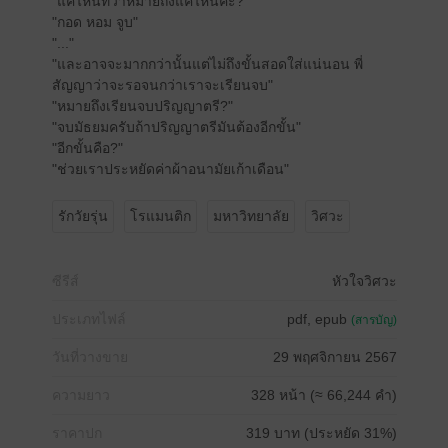
"แค่ไหนที่ว่าหมายถึงแค่ไหนคะ?"
"กอด หอม จูบ"
"..."
"และอาจจะมากกว่านั้นแต่ไม่ถึงขั้นสอดใส่แน่นอน พี่
สัญญาว่าจะรอจนกว่าเราจะเรียนจบ"
"หมายถึงเรียนจบปริญญาตรี?"
"จบมัธยมครับถ้าปริญญาตรีมันต้องอีกขั้น"
"อีกขั้นคือ?"
"ช่วยเราประหยัดค่าผ้าอนามัยเก้าเดือน"
รักวัยรุ่น
โรแมนติก
มหาวิทยาลัย
วิศวะ
ซีรีส์
หัวใจวิศวะ
ประเภทไฟล์
pdf, epub
(สารบัญ)
วันที่วางขาย
29 พฤศจิกายน 2567
ความยาว
328 หน้า (≈ 66,244 คำ)
ราคาปก
319 บาท (ประหยัด 31%)