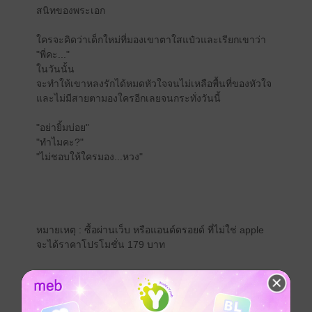
สนิทของพระเอก
ใครจะคิดว่าเด็กใหม่ที่มองเขาตาใสแป๋วและเรียกเขาว่า
"พี่คะ..."
ในวันนั้น
จะทำให้เขาหลงรักได้หมดหัวใจจนไม่เหลือพื้นที่ของหัวใจ
และไม่มีสายตามองใครอีกเลยจนกระทั่งวันนี้
"อย่ายิ้มบ่อย"
"ทำไมคะ?"
"ไม่ชอบให้ใครมอง...หวง"
หมายเหตุ : ซื้อผ่านเว็บ หรือแอนด์ดรอยด์ ที่ไม่ใช่ apple
จะได้ราคาโปรโมชั่น 179 บาท
ตัวอย่าง