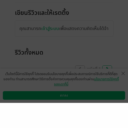
เขียนรีวิวและให้เรตติ้ง
คุณสามารถ
เข้าสู่ระบบ
เพื่อแสดงความคิดเห็นได้จ้า
รีวิวทั้งหมด
หน้าที่ 1
เว็บไซต์นี้มีการใช้คุกกี้ โปรดยอมรับนโยบายคุกกี้เพื่อประสบการณ์การใช้บริการที่ดีที่สุด
ของท่าน ท่านสามารถศึกษาวิธีการตั้งค่าการควบคุมคุกกี้ของท่านผ่าน
นโยบายการใช้คุกกี้
ของเราที่นี่
มาให้กำลังใจคะ🥰💝
ตกลง
มีแล้ว -
Dow
ดาวน์โหลดแอป
วิธีการใช้งาน
ติดต่อเรา
0
8 พ.ค. 2568
16:50 น.
เนื้อเรื่องโดยรวมสนุกค่ะ พระนางน่ารัก ชอบ
ความรักเดียวใจเดียว แต่ช่วงหลังรู้สึกรวบรัด