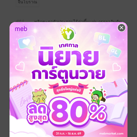
จีนโบราณ
ซีรีส์
พลิกชะตาตัวประกอบไร้ค่าขึ้นแท่นภรรยาอันดับ
ประเภทไฟล์
pdf, epub
(สารบัญ)
วันที่วางขาย
30 พฤศจิกายน 2567
ความยาว
392 หน้า (≈ 69,713 คำ)
ราคาปก
299 บาท (ประหยัด 33%)
เล่มอื่นๆ ในซีรีส์
ดูทั้งหมด