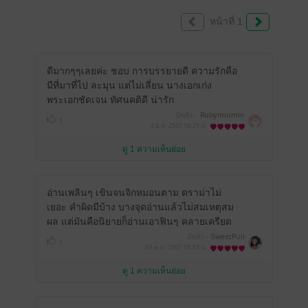
หน้าที่ 1
ดีมากๆๆเลยค่ะ ชอบ การบรรยายดี ความรักคือ
มีที่มาที่ไป ละมุน แต่ไม่เลี่ยน นางเอกเก่ง
พระเอกชัดเจน ทัศนคติดี น่ารัก
มีแล้ว -
Rubyminmin
1
2 ธ.ค. 2567
16:21 น.
ดู 1 ความเห็นย่อย
อ่านเพลินๆ เขินจนจิกหมอนตาม ดราม่าไม่
เยอะ คำผิดมีบ้าง บางจุดอ่านแล้วไม่สมเหตุสม
ผล แต่มันคือนิยายก็อ่านเอาฟินๆ คลายเครียด
มีแล้ว -
SweetPuii
1
30 พ.ย. 2567
15:35 น.
ดู 1 ความเห็นย่อย