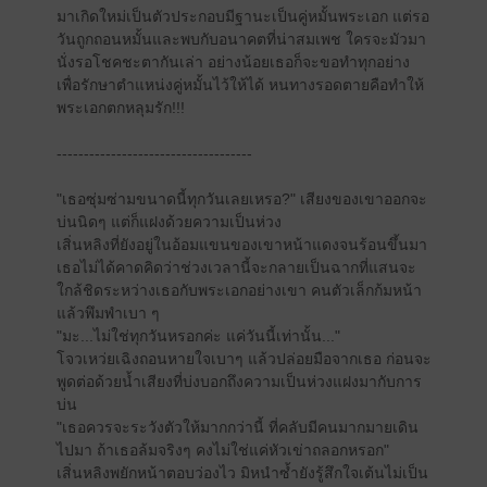
มาเกิดใหม่เป็นตัวประกอบมีฐานะเป็นคู่หมั้นพระเอก แต่รอ
วันถูกถอนหมั้นและพบกับอนาคตที่น่าสมเพช ใครจะมัวมา
นั่งรอโชคชะตากันเล่า อย่างน้อยเธอก็จะขอทำทุกอย่าง
เพื่อรักษาตำแหน่งคู่หมั้นไว้ให้ได้ หนทางรอดตายคือทำให้
พระเอกตกหลุมรัก!!!
------------------------------------
"เธอซุ่มซ่ามขนาดนี้ทุกวันเลยเหรอ?" เสียงของเขาออกจะ
บ่นนิดๆ แต่ก็แฝงด้วยความเป็นห่วง
เสิ่นหลิงที่ยังอยู่ในอ้อมแขนของเขาหน้าแดงจนร้อนขึ้นมา
เธอไม่ได้คาดคิดว่าช่วงเวลานี้จะกลายเป็นฉากที่แสนจะ
ใกล้ชิดระหว่างเธอกับพระเอกอย่างเขา คนตัวเล็กก้มหน้า
แล้วพึมพำเบา ๆ
"มะ...ไม่ใช่ทุกวันหรอกค่ะ แค่วันนี้เท่านั้น..."
โจวเหว่ยเฉิงถอนหายใจเบาๆ แล้วปล่อยมือจากเธอ ก่อนจะ
พูดต่อด้วยน้ำเสียงที่บ่งบอกถึงความเป็นห่วงแฝงมากับการ
บ่น
"เธอควรจะระวังตัวให้มากกว่านี้ ที่คลับมีคนมากมายเดิน
ไปมา ถ้าเธอล้มจริงๆ คงไม่ใช่แค่หัวเข่าถลอกหรอก"
เสิ่นหลิงพยักหน้าตอบว่องไว มิหนำซ้ำยังรู้สึกใจเต้นไม่เป็น