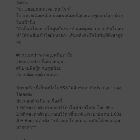
จังหวะ
"ขะ...ขอบคุณนะคะ คุณโจว"
โจวเหว่ยเฉิงเหลือบมองเธอนิดหนึ่งก่อนจะพูดแกล้ง ๆ ด้วย
ใบหน้านิ่ง
"ฉันก็แค่ไม่อยากให้คู่หมั้นของตัวเองซุ่มซ่ามมากเกินไปจน
ทำให้คนอื่นเข้าใจผิดหรอก" เสิ่นหลิงสะอึกไปทันทีที่เขาพูด
จบ
#นางเอกน่ารัก หนุบหนึบหัวใจ
#พระเอกนิ่งขรึมแต่อบอุ่น
#นิยายฟีลกู๊ด จบสุขนิยม
#ฝากติดตามด้วยนะคะ
นิยายเรื่องนี้เป็นหนึ่งในซีรีย์ "พลิกชะตาตัวประกอบ" ของ
ไอเองค่ะ
ประกอบด้วยนิยายเรื่องนี้
1.พลิกชะตาตัวประกอบไร้ค่าในนิยายโหลยโท่ย 80s
2.พลิกชะตาตัวประกอบไร้ค่าขึ้นแท่นภรรยาอันดับ 1 80s
มี E-Book แล้วทั้ง 2 เรื่องค่ะ ไปกดมาอ่านกันได้ ขอบคุณ
มากๆค่า^^