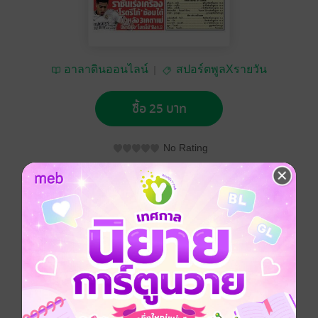
อาลาดินออนไลน์
สปอร์ตพูลXรายวัน
ซื้อ 25 บาท
No Rating
อยากได้
ซื้อเป็นของขวัญ
ติดตาม
แชร์
หนังสือพิมพ์สปอร์ตพูลXรายวัน วันจันทร์ที่ 2 ธันวาคม
พ.ศ.2567