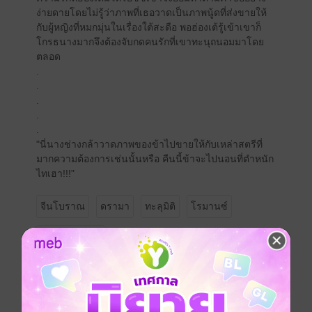
ง่ายดายโดยไม่รู้ว่าภาพที่เธอวาดเป็นภาพนู้ดที่ส่งขายให้
กับผู้หญิงที่หมกมุ่นในเรื่องใต้สะดือ พอฮ่องเต้รู้เข้าเขาก็
โกรธนางมากจึงต้องจับกดคนรักที่เขาทะนุถนอมมาโดย
ตลอด
.
.
.
.
.
"นี่นางช่างกล้าวาดภาพของข้าไปขายให้กับเหล่าสตรีที่
มากความต้องการเช่นนั้นหรือ คืนนี้ข้าจะไปนอนที่ตำหนัก
ไทเฮา!!!"
จีนโบราณ
ดรามา
ทะลุมิติ
โรมานซ์
ย้อนยุค/พีเรียด
ประเภทไฟล์
pdf, epub
(สารบัญ)
วันที่วางขาย
06 ธันวาคม 2567