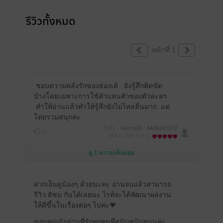
รีวิวทั้งหมด
หน้าที่ 1
ชอบความคลั่งรักของฮ่องเต้
ยังรู้สึกติดขัด
บ้างโดยเฉพาะการใช้คำแทนตัวของตัวละคร
ทำให้อ่านแล้วทำให้รู้สึกยังไม่ไหลลื่นมาก
แต่
โดยรวมสนุกค่ะ
มีแล้ว -
นิรนามID : 6A562eT219
1
29 ธ.ค. 2567
17:3 น.
ดู 1 ความเห็นย่อย
ฝากเอ็นดูน้องๆ ด้วยนะคะ อ่านจบแล้วสามารถ
รีวิว ติชม กันได้เลยนะ ไรท์จะได้พัฒนาผลงาน
ให้ดีขึ้นในเรื่องต่อๆ ไปค่ะ💗
ขอบคุณนักอ่านที่รักทุกคนที่สนับสนับสนุนค่ะ