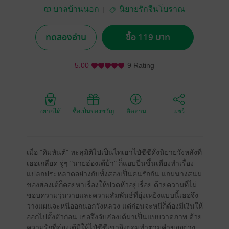
บาลบ้านนอก
นิยายรักจีนโบราณ
ทดลองอ่าน
ซื้อ 119 บาท
5.00
9 Rating
อยากได้
ซื้อเป็นของขวัญ
ติดตาม
แชร์
เมื่อ "คิมหันต์" ทะลุมิติไปเป็นไทเฮาไป๋ซีซีดั่งนิยายวังหลังที่
เธอเกลียด จู่ๆ "นายฮ่องเต้บ้า" ก็แอบปีนขึ้นเตียงทำเรื่อง
แปลกประหลาดอย่างกับทั้งสองเป็นคนรักกัน แถมนางสนม
ของฮ่องเต้ก็คอยหาเรื่องให้ปวดหัวอยู่เรื่อย ด้วยความที่ไม่
ชอบความวุ่นวายและความสัมพันธ์ที่ยุ่งเหยิงแบบนี้เธอจึง
วางแผนจะหนีออกนอกวังหลวง แต่ก่อนจะหนีก็ต้องมีเงินให้
ออกไปตั้งตัวก่อน เธอจึงจับฮ่องเต้มาเป็นแบบวาดภาพ ด้วย
ความรักที่ฮ่องเต้มีให้ไป๋ซีซีเขาจึงยอมทำตามคำขออย่าง