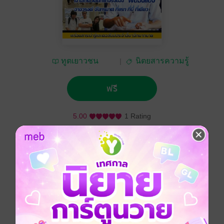
ทูตเยาวชน
นิตยสารความรู้
วิทยาศาสตร์ไทย
ฟรี
5.00
1 Rating
ติดตาม
แชร์
ครบรอบหนึ่งปี จัดหนัก จัดเต็มกับคอลัมน์เก่าใหม่ พร้อมกับ
สัมภาษณ์สุดพิเศษของ พี่ป๋องแป๊ง แฟนพันธ์แท้นัก
วิทยาศาสตร์เอกของโลก