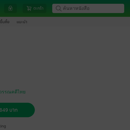
ตะกร้า
ขึ้นหิ้ง
แนะนำ
วรรณคดีไทย
อ 849 บาท
ing