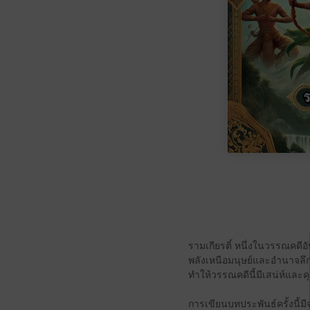
รามเกียรติ์ หนึ่งในวรรณคดีอ
พลังเหนือมนุษย์และอำนาจลึก
ทำให้วรรณคดีนี้มีเสน่ห์และคุ
การเขียนบทประพันธ์ครั้งนี้ม