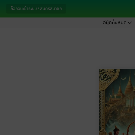
ล็อกอินเข้าระบบ / สมัครสมาชิก
อีบุ๊กทั้งหมด