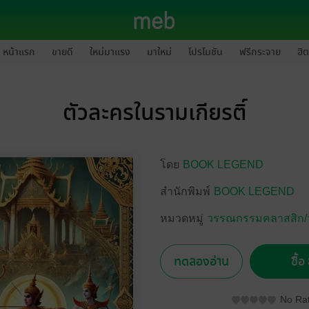
หน้าแรก
ขายดี
ใหม่มาแรง
มาใหม่
โปรโมชัน
ฟรีกระจาย
ฮิต
ตัวละครในรามเกียรติ์
โดย
BOOK LEGEND
สำนักพิมพ์
BOOK LEGEND
หมวดหมู่
วรรณกรรมคลาสสิก/
ทดลองอ่าน
ซื้
No Rat