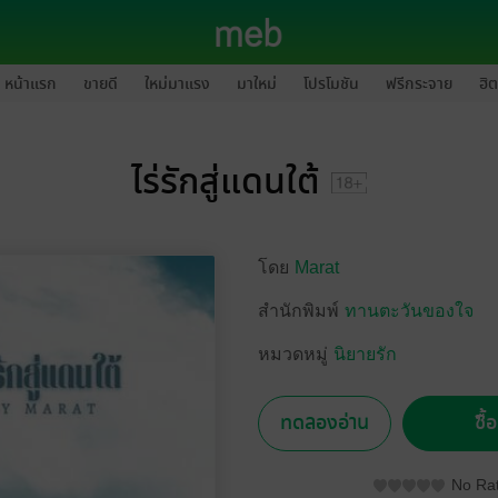
หน้าแรก
ขายดี
ใหม่มาแรง
มาใหม่
โปรโมชัน
ฟรีกระจาย
ฮิต
ไร่รักสู่แดนใต้
โดย
Marat
สำนักพิมพ์
ทานตะวันของใจ
หมวดหมู่
นิยายรัก
ทดลองอ่าน
ซื้
No Rat