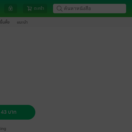
ตะกร้า
ขึ้นหิ้ง
แนะนำ
อ 43 บาท
ing