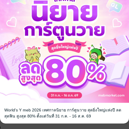
ลด
จากราคาปก 69 บาท
37
%
เหลือเพียง 43 บาท
็กๆ ในภาคใต้ ผู้รักธรรมชาติและมุ่งมั่นในงานที่ทำ พบกับอาชวิน เจ้าของสวนยา
วและปัญหาที่สวนของเขา ความสัมพันธ์ของทั้งสองเริ่มต้นจากมิตรภาพแล
่งปันเรื่องราวชีวิต จนเกิดเป็นความรักที่เรียบง่ายและลึกซึ้งท่ามกลางธ
ุ่น มิตรภาพ และการค้นพบความสุขในสิ่งเล็กๆ รอบตัว
รัก
ครอบครัว
เพื่อนสนิท
World's Y meb 2026 เทศกาลนิยาย การ์ตูนวาย สุดยิ่งใหญ่แห่งปี ลด
สุดฟิน สูงสุด 80% ตั้งแต่วันที่ 31 ก.ค. - 16 ส.ค. 69
จ