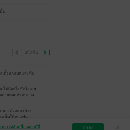
ั้น
หน้าที่ 1
านทั้งนักแปลและทีม
ิน ไม่มีอะไรขัดใจเลย
พื่อถ่ายทอดตัวตนบาง
สึกของตัวละครบ้าง
นในเน็ตให้หาแฟน
งชายพระเอกในตอนแรก
ายการใช้คุกกี้ของเราที่นี่
ตกลง
กรรมก็ไม่เมกเซ้นส์