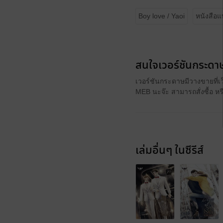
Boy love / Yaoi
หนังสือ
สนใจเวอร์ชันกระดาษ
เวอร์ชันกระดาษมีวางขายที่เ
MEB นะจ๊ะ สามารถสั่งซื้อ ห
เล่มอื่นๆ ในซีรีส์