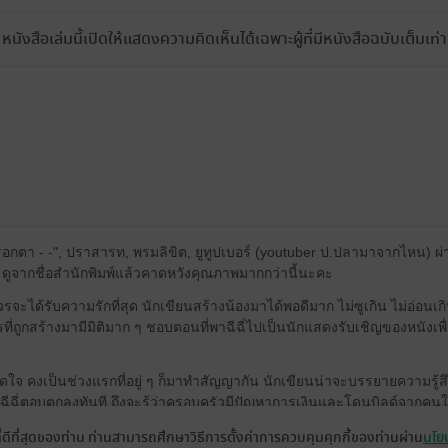
หนังสือเล่มนี้เปิดให้แสดงความคิดเห็นได้เฉพาะผู้ที่มีหนังสือฉบับเต็มเท่าน
กตา - -", ปราสารท, พรมลิขิต, ยูทูปเบอร์ (youtuber ป.ปลามาจากไหน) ผ่
อ ดูจากชื่อสำนักพิมพ์แล้วคาดหวังคุณภาพมากกว่านี้นะคะ
รจะได้รับความรักที่สุด นักเขียนสร้างน้องมาได้พอดีมาก ไม่ซูเกิน ไม่อ่อนเก
รที่ถูกสร้างมามีมิติมาก ๆ ชอบตอนที่พาฉีฉี่ไปเป็นนักแสดงรับเชิญของหนังเ
ขัดใจ คงเป็นช่วงแรกที่อยู่ ๆ ก็มาทำสัญญากัน นักเขียนน่าจะบรรยายความรู้
ที่ฉีฉี่ตอบตกลงทันที ถึงจะรู้ว่าครอบครัวมีปัญหาการเงินและโดนบิลด์จากค
 แต่มันก็ดูง่ายไปอยู่ดี รวมถึงไม่ค่อยเห็นภาพว่าทำไมฉีฉี่ถึงยอมคบกับน้อ
ที่ดีที่สุดของท่าน ท่านสามารถศึกษาวิธีการตั้งค่าการควบคุมคุกกี้ของท่านผ่าน
นโยบ
กว่านี้ บวกกับมีเบื่อ ๆ บ้างตอนที่ไปรายการคู่นี้เพอร์เฟ็กต์ยาว ๆ บางกิจ