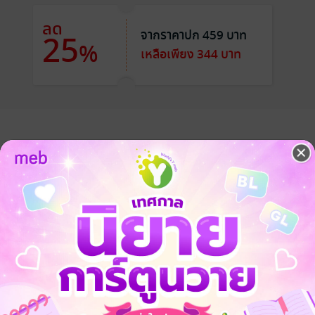
ลด
จากราคาปก 459 บาท
25
%
เหลือเพียง 344 บาท
 มีการคิดค่าธรรมเนียมเพิ่มเติม แนะนำให้สั่งซื้อผ่านหน้าเว็บไซต์และจ่า
นชีวิตส่วนตัวของสีเฉิงอวิ๋นก็เริ่มคลี่คลายไปพร้อมกับการที่เขาช่วยไป๋ฉี่
้าใจแล้วว่าแท้ที่จริงหัวใจของตนเองต้องการอะไร แต่เขาก็ยังคงกังวลเกี่ยวกับคว
็มไปข้อห้ามต่าง ๆ นานา อันเป็นกำแพงกั้นขวางระหว่างทั้งสองคนได้มาถึงบ
ยของเขาจะลงเอยกันอย่างไร ขอเชิญติดตามต่อได้ในเล่ม