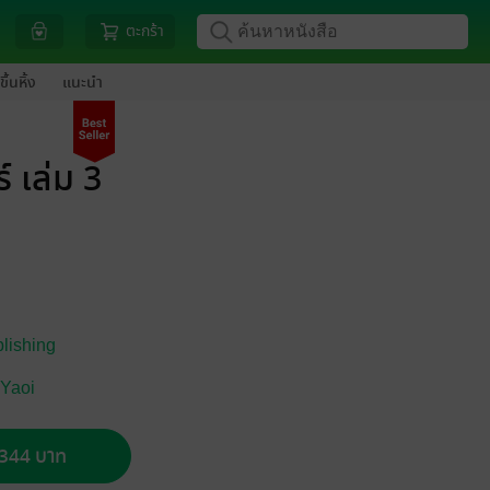
ตะกร้า
ขึ้นหิ้ง
แนะนำ
 เล่ม 3
lishing
 Yaoi
อ 344 บาท