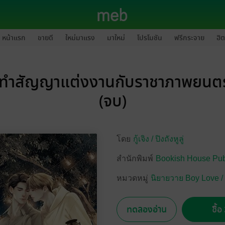
หน้าแรก
ขายดี
ใหม่มาแรง
มาใหม่
โปรโมชัน
ฟรีกระจาย
ฮิต
มทำสัญญาแต่งงานกับราชาภาพยนตร์
(จบ)
โดย
กู้เจิง /
ปิงถังหูลู่
สำนักพิมพ์
Bookish House Pub
หมวดหมู่
นิยายวาย Boy Love /
ทดลองอ่าน
ซื้