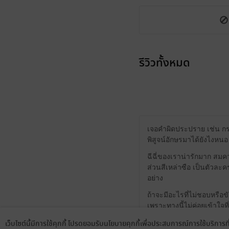
รีวิวทั้งหมด
เจอคำผิดประปราย เช่น กรอ
พิสูจน์อักษรมาได้ยังไงหน
ฉีฉี่ของเราน่ารักมาก สมคว
ส่วนสีเหล่าซือ เป็นตัวละค
อย่าง
ถ้าจะมีอะไรที่ไม่ชอบหรือ
เพราะทางนี้ไม่ค่อยเข้าใจ
ปลอม ๆ มาเย้ยคนที่ทิ้งเรา
เว็บไซต์นี้มีการใช้คุกกี้ โปรดยอมรับนโยบายคุกกี้เพื่อประสบการณ์การใช้บริการ
อยากอ่านความสมเหตุสมผลมาก