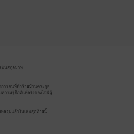
ยเป็นสกุลบาท
จัดการคนที่ทำร้ายบ้านตระกูล
ามรู้สึกที่แท้จริงของไป๋ฉี่ผู้
ทสรุปแล้วในเล่มสุดท้ายนี้