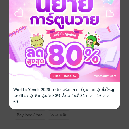
เพราะชายแท๊!! ห่วยแตกเขาจึงชอบไปดื่มย้อมใจ
'ผม..ไม่ใช่ขี้เมานะครับ ที่ร้านเหล้าเขาเรียกผมลูกค้า
ประจำกันทั้งนั้น' แต่ในวันนั้นรวิกันต์ดันเผลอตัวเผลอใจไป
กับอารมณ์ แอบแซบกับบาร์เทนเดอร์หนุ่มหลังผับปิดจน
ติดใจ
"ขออีกรอบได้ไหมครับ"
"เด็กดี... ฉันยังรับได้มากกว่านี้อีกนะ เพราะฉะนั้น....."
ผลจากคืนนั้นทำให้ทั้งสองโหยหาซึ้งกันและกันมากขึ้น จน
หัวใจที่เคยเจ็บปวดกับมีแรงขึ้นมาอีกครั้ง แต่ความผิดหวัง
ในอดีตก็คอยหลอกหลอนเขาซ้ำๆ จนอยากจะก้าวผ่าน เขา
World's Y meb 2026 เทศกาลนิยาย การ์ตูนวาย สุดยิ่งใหญ่
จะก้าวข้ามผ่านคำดูถูกและเปิดใจเริ่มใหม่อีกครั้งได้ไหม
แห่งปี ลดสุดฟิน สูงสุด 80% ตั้งแต่วันที่ 31 ก.ค. - 16 ส.ค.
มาเป็นกำลังใจให้ทั้งคู่ผ่านมันไปด้วยกันนะ
69
Boy love / Yaoi
โรแมนติก