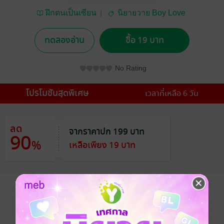
ฝึกตนเป็นเซียน
นิยายวาย Boy Love
/ Yaoi
ทดลองอ่าน
ซื้อ 19 บาท
No Rating
โปรโมชันสุดพิเศษ
เวลาที่เหลือ 6 วัน
ลด
จากราคาปก 199 บาท
90
%
เหลือเพียง 19 บาท
อยากได้
ซื้อเป็นของขวัญ
ติดตาม
แชร์