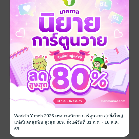
จริง!?)
ที่แน่วแน่และมั่นคงบนถนนสายโลกีย์อย่างไม่ย่อท้อ...
เมื่อพวกเขาจำต้องเขียนรีวิวเพื่อหาตังค์มาประทังความหิว
(ซะที่ไหน!)
ประทังความหื่นต่างหาก! เพื่อที่จะได้ไปเที่ยวสถานที่กามๆ
ต่อไปยังไงเล่า!
ความฮาจั๊กจี้ดีกรี 18+ ในแบบที่หาอ่านที่ไหนไม่ได้!!
กับแหล่งท่องเที่ยวใต้สะดือของหลากหลายเผ่าพันธุ์ที่ไม่เคย
ถูกเปิดเผยที่ไหน!
การ์ตูนญี่ปุ่น
หนังสือแปล
ตลก
การ์ตูนแก๊ก
ทะลึ่ง
ซีรีส์
เผ่าสยิวกับนักรีวิวสายหื่น (รายตอน ฉบับ V-Scroll)
ประเภทไฟล์
pdf
World's Y meb 2026 เทศกาลนิยาย การ์ตูนวาย สุดยิ่งใหญ่
แห่งปี ลดสุดฟิน สูงสุด 80% ตั้งแต่วันที่ 31 ก.ค. - 16 ส.ค.
วันที่วางขาย
14 ธันวาคม 2567
69
ความยาว
25 หน้า