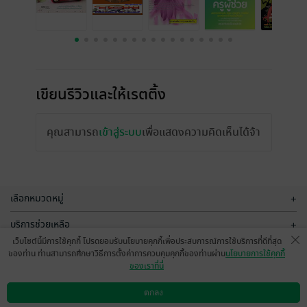
เขียนรีวิวและให้เรตติ้ง
คุณสามารถ
เข้าสู่ระบบ
เพื่อแสดงความคิดเห็นได้จ้า
เลือกหมวดหมู่
+
บริการช่วยเหลือ
+
เว็บไซต์นี้มีการใช้คุกกี้ โปรดยอมรับนโยบายคุกกี้เพื่อประสบการณ์การใช้บริการที่ดีที่สุด
เกี่ยวกับเรา
+
ของท่าน ท่านสามารถศึกษาวิธีการตั้งค่าการควบคุมคุกกี้ของท่านผ่าน
นโยบายการใช้คุกกี้
ของเราที่นี่
กลุ่มธุรกิจในเครือ
+
ตกลง
ดาวน์โหลดแอป
วิธีการใช้งาน
ติดต่อเรา