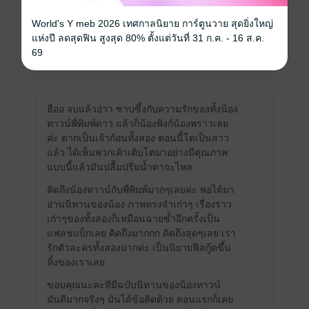
รีดเอาความน่ารักสดใสของน้องพิงค์และน้อง
พราว มาให้หายคิดถึงนะคะ 🥰🥰🥰
World's Y meb 2026 เทศกาลนิยาย การ์ตูนวาย สุดยิ่งใหญ่
มีแล้ว -
narumol5059
1
แห่งปี ลดสุดฟิน สูงสุด 80% ตั้งแต่วันที่ 31 ก.ค. - 16 ส.ค.
6 มี.ค. 2568
9:44 น.
69
ดู 2 ความเห็นย่อย
ฮืออ จบแล้วอ่าา ซาบซึ้งกับความรักของทั้งน้อง
ทาวน์พี่พิมพ์ดาว แล้วก็น้องพิงก์น้องพราวเลย
ค่ะ ตากเป็นเจ้าก้อนทั้งสอง ตอนนี้โตเป็นสาว
แล้ว ได้เห็นพวกเค้าเติบโตมาอย่างมีคุณภาพ
แบบนี้แล้วมันปลื้มปริ่มน้ำตาจะไหล
คิดถึงน้องทาวน์กับพี่พิมพ์มากๆเลยค่ะ พอได้มา
อ่านนิทานของน้อง ภาพทรงจำเก่าๆ เรื่องราว
เก่าๆของทั้งสองก็เหมือนฉายซ้ำอีกครั้งเป็น
แฟลชแบ็กเลย คิดถึงมากกก คิดถึงสุดๆเลย เรา
รักตัวละครทั้งสองมากค่ะ เป็นนิยายฟีลกู้ดขึ้น
หิ้งของเราเลย
ขอบคุณนะคะที่มีฉบับนิทานของน้องทาวน์
มันดีมากจริงๆ มันได้ข้อคิดด้วย ตอนแรกก็เคย