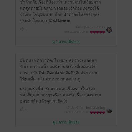
ขำก๊ากกับเรื่องที่น้องเล่า เพราะมันไปเรื่อยมาก
แต่สุดท้ายมันก็สามารถสอนเจ้าก้อนทั้งสองได้
จริงอะ ใจนุมันแบบ ฮืออ น้ำตาจะไหลจริงๆค่ะ
ประทับใจมากก 😭😭😭❤️❤️
มีแล้ว (Gift) -
นิลธารา
1
16 ก.พ. 2568
0:24 น.
ดู 1 ความเห็นย่อย
มันดีมาก ดีกว่าที่คิดไปเยอะ คิดว่าจะแค่ตลก
หัวเราะท้องแข็ง แต่นิทาน5เรื่องที่เหมือนไร้
สาระ กลับมีข้อคิดแฝง ข้อคิดดีๆอีกด้วย อยาก
ให้คนที่ผ่านไปผ่านมามาลองอ่านดู
ครอบครัวนี้น่ารักมาก และเรื่องราวในเรื่อง
หลักก็สนุกมากๆๆๆจริงๆ ลองชิมเรื่องของหวาน
อมขมกลืนแล้วคุณจะติดใจ
มีแล้ว (Gift) -
helliscoming
1
2 ม.ค. 2568
10:23 น.
ดู 1 ความเห็นย่อย