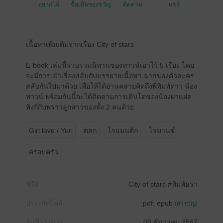
อยากได้
ซื้อเป็นของขวัญ
ติดตาม
แชร์
เนื้อหาเพิ่มเติมจากเรื่อง City of stars
E-book เล่มนี้รวบรวมนิทานของทาวน์เอาไว้ 5 เรื่อง โดย
จะมีการเล่าเรื่องสลับกับบรรยายเนื้อหา ฉากของตัวละคร
สลับกันไปมาด้วย เพื่อให้ได้อ่านคลายคิดถึงพี่พิมพ์ดาว น้อง
ทาวน์ พร้อมกันนี้จะได้ติดตามการเติบโตของน้องฝาแฝด
พิงก์กับพราวลูกสาวของทั้ง 2 คนด้วย
Girl love / Yuri
ตลก
โรแมนติก
โรมานซ์
ครอบครัว
ซีรีส์
City of stars #พิมพ์ธรา
ประเภทไฟล์
pdf, epub
(สารบัญ)
วันที่วางขาย
08 ธันวาคม 2567