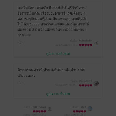
เมอรี่คริสตะมาสคับ ลืมว่ายังไม่ได้รีวิวนิทาน
ยัยทาวน์ แต่ละเรื่องบ่งบอกคาร์แรคเต้อสุบ ๆ
ตลกพอๆกับตอนที่อ่านเป็นแชทเลย หายคิดถึง
ไปได้เยอะะะะ หวังว่าคนเขียนและน้องทาวน์พี่
พิมพ์รวมไปถึงเจ้าแฝดพิงก์พราวมีความสุขมา
กๆนะคะ
มีแล้ว -
HiminnPP
1
25 ธ.ค. 2567
17:11 น.
ดู 1 ความเห็นย่อย
นิทานของทาวน์ อ่านเพลินมากค่ะ อ่านรวด
เดียวจบเลย
มีแล้ว -
Palm9511
1
10 ธ.ค. 2567
16:31 น.
ดู 1 ความเห็นย่อย
มีแล้ว -
pukchawa
มีแล้ว -
B0d
6 มิ.ย. 2569
15:50 น.
6 ต.ค. 2568
11:46 น.