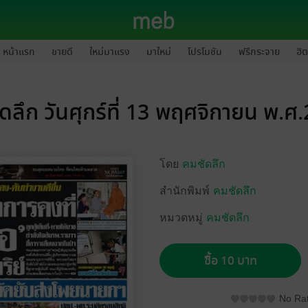
หน้าแรก
ขายดี
ใหม่มาแรง
มาใหม่
โปรโมชัน
ฟรีกระจาย
ฮิต
ดลึก วันศุกร์ที่ 13 พฤศจิกายน พ.ศ
โดย
คมชัดลึก
สำนักพิมพ์
คมชัดลึก
หมวดหมู่
คมชัดลึก
ซื้อ 10 บาท
No Rat