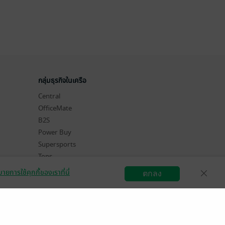
กลุ่มธุรกิจในเครือ
Central
OfficeMate
B2S
Power Buy
Supersports
Tops
Hytexts
ายการใช้คุกกี้ของเราที่นี่
ตกลง
สมัครขายอีบุ๊ก
วิธีการใช้งาน
ติดต่อเรา