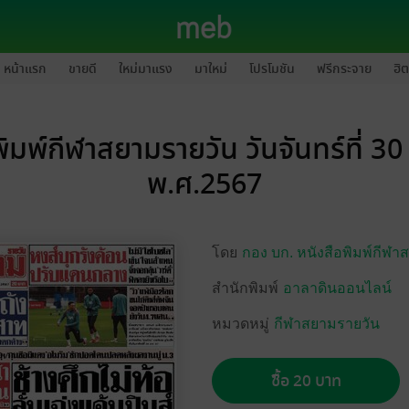
หน้าแรก
ขายดี
ใหม่มาแรง
มาใหม่
โปรโมชัน
ฟรีกระจาย
ฮิต
ิมพ์กีฬาสยามรายวัน วันจันทร์ที่ 3
พ.ศ.2567
โดย
กอง บก. หนังสือพิมพ์กีฬา
สำนักพิมพ์
อาลาดินออนไลน์
หมวดหมู่
กีฬาสยามรายวัน
ซื้อ 20 บาท