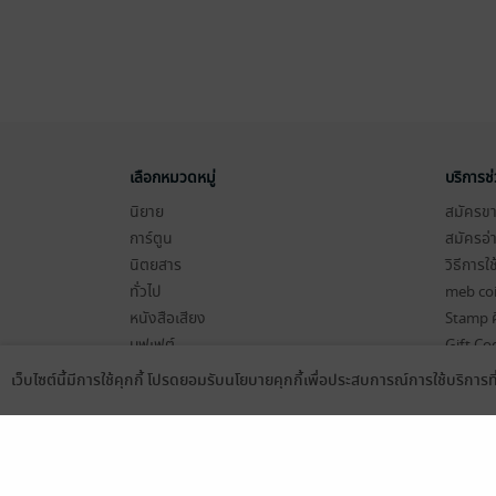
เลือกหมวดหมู่
บริการช
นิยาย
สมัครขาย
การ์ตูน
สมัครอ่
นิตยสาร
วิธีการใ
ทั่วไป
meb co
หนังสือเสียง
Stamp ค
บุฟเฟต์
Gift Co
เงื่อนไข
เว็บไซต์นี้มีการใช้คุกกี้ โปรดยอมรับนโยบายคุกกี้เพื่อประสบการณ์การใช้บริการ
Language
ดาวน์โหลดแอป
นโยบายค
แผนผังเ