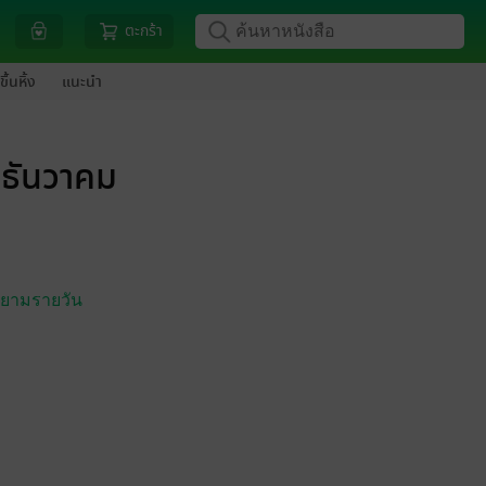
ตะกร้า
ขึ้นหิ้ง
แนะนำ
0 ธันวาคม
สยามรายวัน