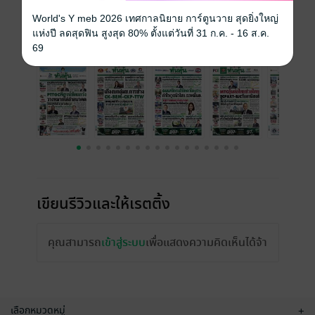
ราคาปก
15 บาท
World's Y meb 2026 เทศกาลนิยาย การ์ตูนวาย สุดยิ่งใหญ่
แห่งปี ลดสุดฟิน สูงสุด 80% ตั้งแต่วันที่ 31 ก.ค. - 16 ส.ค.
ฉบับย้อนหลัง
ดูทั้งหมด
69
เขียนรีวิวและให้เรตติ้ง
คุณสามารถ
เข้าสู่ระบบ
เพื่อแสดงความคิดเห็นได้จ้า
เลือกหมวดหมู่
+