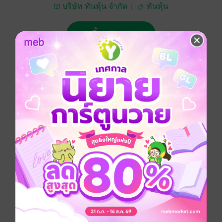
บริษัท ทันหุ้น จำกัด
ทันหุ้น
ซื้อ 15 บาท
No Rating
อยากได้
ซื้อเป็นของขวัญ
ติดตาม
แชร์
ทันหุ้น 3 มกราคม 2568
ประเภทไฟล์
pdf
วันที่วางขาย
02 มกราคม 2568
ความยาว
32 หน้า