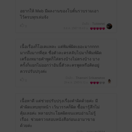
อยากให้ Meb มีผลงานของโบตั๋นรวบรวมเอา
ไว้ครบทุกเล่มจัง
มีแล้ว -
Tutoorat
0
8 ส.ค. 2567
18:43 น.
เนื้อเรื่องก็โอเคแหละ แต่พิมพ์ผิดเยอะมากกกก
มากถึงมากที่สุด ชื่อตัวละครสลับไปมาก็พิมพ์ผิด
เครื่องหมายคำพูดก็ใส่ตรงบ้างไม่ตรงบ้าง บาง
ครั้งก็แยกไม่ออกว่าอันนี้ตัวละครพูดหรือคิดอยู่
ควรปรับปรุงค่ะ
มีแล้ว -
Thansiri Srikaewtoo
0
29 พ.ย. 2565
0:12 น.
เนื้อหาดี แต่ช่วยปรับปรุงเรื่องคำผิดด้วยค่ะ มี
คำผิดแทบทุกหน้า เว้นวรรคก็ผิด ซื้อมารู้สึกไม่
คุ้มเลยค่ะ หลายประโยคผิดจนแทบอ่านไม่รู้
เรื่อง. ช่วยตรวจสอบหนังสือก่อนเอามาขาย
ด้วยค่ะ