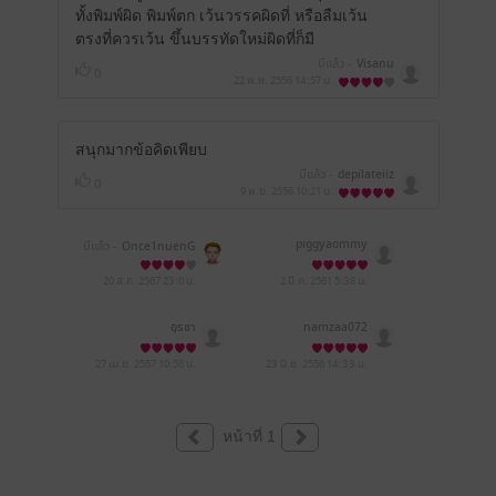
ทั้งพิมพ์ผิด พิมพ์ตก เว้นวรรคผิดที่ หรือลืมเว้น
ตรงที่ควรเว้น ขึ้นบรรทัดใหม่ผิดที่ก็มี
มีแล้ว -
Visanu
0
22 พ.ย. 2556
14:57 น.
สนุกมากข้อคิดเพียบ
มีแล้ว -
depilateiiz
0
9 พ.ย. 2556
10:21 น.
piggyaommy
มีแล้ว -
Once1nuenG
20 ส.ค. 2567
23:0 น.
2 มี.ค. 2561
5:38 น.
อุรชา
namzaa072
27 เม.ย. 2557
10:58 น.
23 มิ.ย. 2556
14:33 น.
หน้าที่ 1