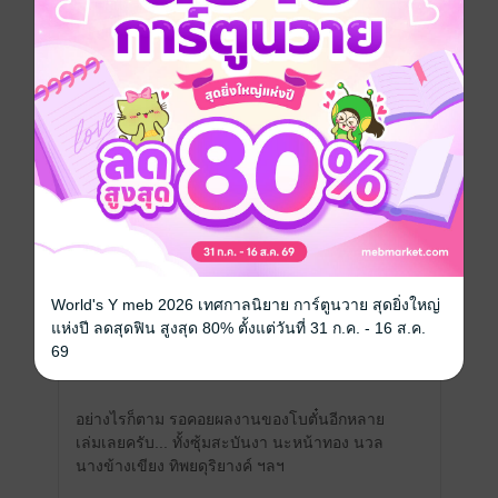
เขียนรีวิวและให้เรตติ้ง
คุณสามารถ
เข้าสู่ระบบ
เพื่อแสดงความคิดเห็นได้จ้า
รีวิวทั้งหมด
หน้าที่ 1
World's Y meb 2026 เทศกาลนิยาย การ์ตูนวาย สุดยิ่งใหญ่
แห่งปี ลดสุดฟิน สูงสุด 80% ตั้งแต่วันที่ 31 ก.ค. - 16 ส.ค.
เรื่องนี้ดีมากๆ ครับ ❤️❤️
69
อย่างไรก็ตาม รอคอยผลงานของโบตั๋นอีกหลาย
เล่มเลยครับ... ทั้งซุ้มสะบันงา นะหน้าทอง นวล
นางข้างเขียง ทิพยดุริยางค์​ ฯลฯ