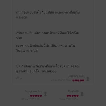
ต้นเรื่องแอบขัดใจกับนิสัยนางเอกเวลาที่อยู่กับ
พระเอก
2วันตามเก็บเล่มของฌามิวอาห์ที่ดองไว้2เรื่อง
รวด
เราชอบหน้าปกเล่มนี้ค่ะ เห็นภาพแหวนใน
จินตนาการเลย
ปล.กำลังอ่านรักเดียวที่กลางใจ เปิดมาเจอคุณ
ธารณ์นี่แอบกริ๊ดแตกเลย555
littlebee1285
0
4 ต.ค. 2562
23:59 น.
Songkaew Ssd
Ploii9619
22 ก.พ. 2563
3:17 น.
3 ก.พ. 2561
7:30 น.