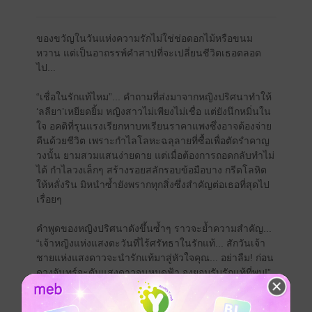
ของขวัญในวันแห่งความรักไม่ใช่ช่อดอกไม้หรือขนม
หวาน แต่เป็นอาถรรพ์คำสาปที่จะเปลี่ยนชีวิตเธอตลอด
ไป...
“เชื่อในรักแท้ไหม”... คำถามที่ส่งมาจากหญิงปริศนาทำให้
‘ลลียา’เหยียดยิ้ม หญิงสาวไม่เพียงไม่เชื่อ แต่ยังนึกหมิ่นใน
ใจ อคติที่รุนแรงเรียกหาบทเรียนราคาแพงซึ่งอาจต้องจ่าย
คืนด้วยชีวิต เพราะกำไลโลหะฉลุลายที่ซื้อเพื่อตัดรำคาญ
วงนั้น ยามสวมแสนง่ายดาย แต่เมื่อต้องการถอดกลับทำไม่
ได้ กำไลวงเล็กๆ สร้างรอยสลักรอบข้อมือบาง กรีดโลหิต
ให้หลั่งริน มิหนำซ้ำยังพรากทุกสิ่งซึ่งสำคัญต่อเธอที่สุดไป
เรื่อยๆ
คำพูดของหญิงปริศนาดังขึ้นซ้ำๆ ราวจะย้ำความสำคัญ...
“เจ้าหญิงแห่งแสงตะวันที่ไร้ศรัทธาในรักแท้... สักวันเจ้า
ชายแห่งแสงดาวจะนำรักแท้มาสู่หัวใจคุณ... อย่าลืม! ก่อน
ดวงจันทร์จะดับแสงดาวจนหมดฟ้า จงยอมรับรักแท้ที่พบ!”
ถ้าเจ้าหญิงแห่งแสงตะวันหมายถึงตัวเธอ แล้วเจ้าชายแห่ง