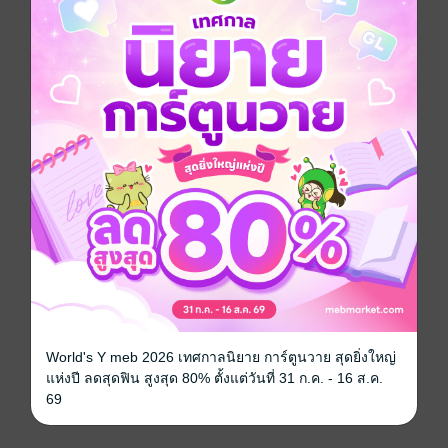
แสงดาวเล่า หมายถึงใครกัน เหลืออีกเพียงไม่กี่วันก็จะถึง
คืนเพ็ญแล้ว ที่สำคัญ... เธอจะยอมรับรักแท้ได้ยังไง ในเมื่อ
ไม่เคยเชื่อว่ามันมีอยู่จริง!
ประเภทไฟล์
pdf
วันที่วางขาย
09 ธันวาคม 2558
ความยาว
177 หน้า
ราคาปก
139 บาท (ประหยัด 28%)
เรื่องที่คุณน่าจะสนใจ
World's Y meb 2026 เทศกาลนิยาย การ์ตูนวาย สุดยิ่งใหญ่
แห่งปี ลดสุดฟิน สูงสุด 80% ตั้งแต่วันที่ 31 ก.ค. - 16 ส.ค.
69