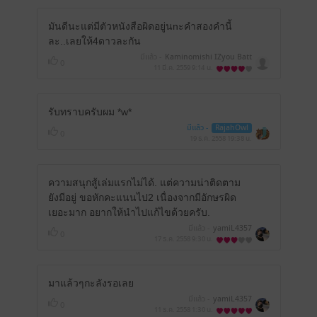
มันดีนะแต่มีตัวหนังสือผิดอยู่นnะคำสองคำนี้
ละ..เลยให้4ดาวละกัน
มีแล้ว -
Kaminomishi IZyou Batt
0
osai
11 มี.ค. 2559
9:14 น.
รับทราบครับผม *w*
มีแล้ว -
RajahOwl
0
19 ธ.ค. 2558
19:38 น.
ความสนุกสู้เล่มแรกไม่ได้. แต่ความน่าติดตาม
ยังมีอยู่ ขอหักคะแนนไป2 เนื่องจากมีอักษรผิด
เยอะมาก อยากให้นำไปแก้ไขด้วยครับ.
มีแล้ว -
yamiL4357
0
17 ธ.ค. 2558
9:30 น.
มาแล้วๆกะลังรอเลย
มีแล้ว -
yamiL4357
0
11 ธ.ค. 2558
1:30 น.