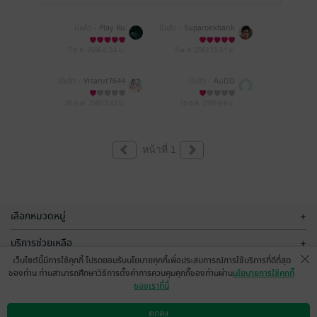
มีแล้ว -
Play Ru
มีแล้ว -
Suparoekbank
7 ต.ค. 2566
4:34 น.
5 พ.ค. 2562
15:31 น.
มีแล้ว -
Visarut7644
มีแล้ว -
AuDD
28 ก.พ. 2560
5:45 น.
16 ต.ค. 2559
9:9 น.
หน้าที่ 1
เลือกหมวดหมู่
+
บริการช่วยเหลือ
+
เว็บไซต์นี้มีการใช้คุกกี้ โปรดยอมรับนโยบายคุกกี้เพื่อประสบการณ์การใช้บริการที่ดีที่สุด
เกี่ยวกับเรา
+
ของท่าน ท่านสามารถศึกษาวิธีการตั้งค่าการควบคุมคุกกี้ของท่านผ่าน
นโยบายการใช้คุกกี้
ของเราที่นี่
กลุ่มธุรกิจในเครือ
+
ตกลง