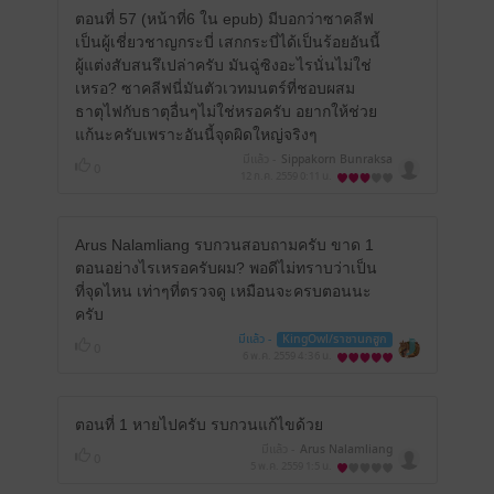
ตอนที่ 57 (หน้าที่6 ใน epub) มีบอกว่าซาคลีฟ
เป็นผู้เชี่ยวชาญกระบี่ เสกกระบี่ได้เป็นร้อยอันนี้
ผู้แต่งสับสนรึเปล่าครับ มันฉู่ซิงอะไรนั่นไม่ใช่
เหรอ? ซาคลีฟนี่มันตัวเวทมนตร์ที่ชอบผสม
ธาตุไฟกับธาตุอื่นๆไม่ใช่หรอครับ อยากให้ช่วย
แก้นะครับเพราะอันนี้จุดผิดใหญ่จริงๆ
มีแล้ว -
Sippakorn Bunraksa
0
12 ก.ค. 2559
0:11 น.
Arus Nalamliang รบกวนสอบถามครับ ขาด 1
ตอนอย่างไรเหรอครับผม? พอดีไม่ทราบว่าเป็น
ที่จุดไหน เท่าๆที่ตรวจดู เหมือนจะครบตอนนะ
ครับ
มีแล้ว -
KingOwl/ราชานกฮูก
0
6 พ.ค. 2559
4:36 น.
ตอนที่ 1 หายไปครับ รบกวนแก้ไขด้วย
มีแล้ว -
Arus Nalamliang
0
5 พ.ค. 2559
1:5 น.