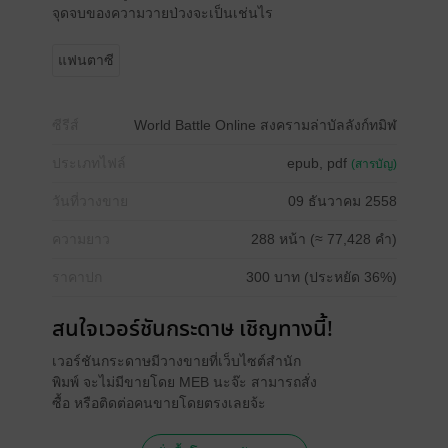
จุดจบของความวายป่วงจะเป็นเช่นไร
แฟนตาซี
ซีรีส์
World Battle Online สงครามล่าบัลลังก์ทมิฬ
ประเภทไฟล์
epub, pdf
(สารบัญ)
วันที่วางขาย
09 ธันวาคม 2558
ความยาว
288 หน้า (≈ 77,428 คำ)
ราคาปก
300 บาท (ประหยัด 36%)
สนใจเวอร์ชันกระดาษ เชิญทางนี้!
เวอร์ชันกระดาษมีวางขายที่เว็บไซต์สำนัก
พิมพ์ จะไม่มีขายโดย MEB นะจ๊ะ สามารถสั่ง
ซื้อ หรือติดต่อคนขายโดยตรงเลยจ้ะ