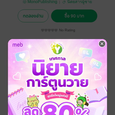
MonoPublishing
นิตยสารผู้ชาย
ทดลองอ่าน
ซื้อ 90 บาท
No Rating
อยากได้
ซื้อเป็นของขวัญ
ติดตาม
แชร์
ประเภทไฟล์
interactive media
วันที่วางขาย
26 ธันวาคม 2558
ความยาว
148 หน้า
ราคาปก
100 บาท (ประหยัด 10%)